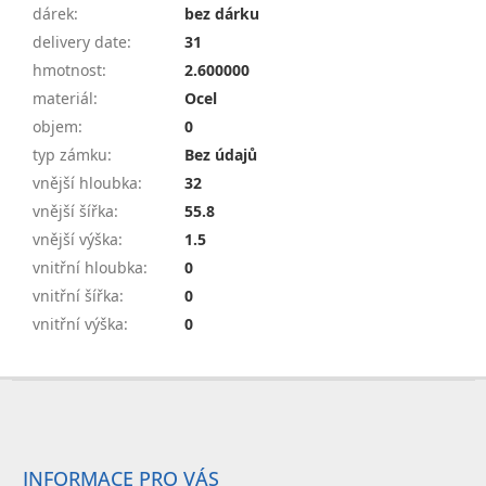
dárek
:
bez dárku
delivery date
:
31
hmotnost
:
2.600000
materiál
:
Ocel
objem
:
0
typ zámku
:
Bez údajů
vnější hloubka
:
32
vnější šířka
:
55.8
vnější výška
:
1.5
vnitřní hloubka
:
0
vnitřní šířka
:
0
vnitřní výška
:
0
Z
á
p
a
INFORMACE PRO VÁS