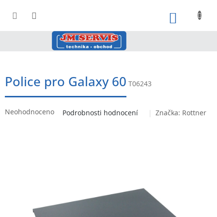
Přejít
na
NÁKUPNÍ
obsah
Police pro Galaxy 60
T06243
Průměrné
Neohodnoceno
Podrobnosti hodnocení
Značka:
Rottner
hodnocení
produktu
je
0,0
z
5
hvězdiček.