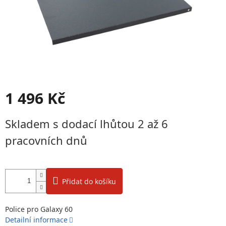
1 496 Kč
Měrná
Skladem s dodací lhůtou 2 až 6
cena:
pracovních dnů
Přidat do košíku
Police pro Galaxy 60
Detailní informace