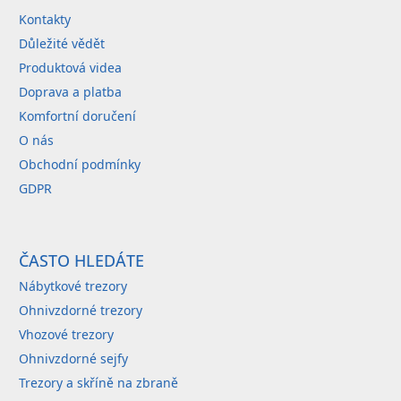
t
Kontakty
í
Důležité vědět
Produktová videa
Doprava a platba
Komfortní doručení
O nás
Obchodní podmínky
GDPR
ČASTO HLEDÁTE
Nábytkové trezory
Ohnivzdorné trezory
Vhozové trezory
Ohnivzdorné sejfy
Trezory a skříně na zbraně