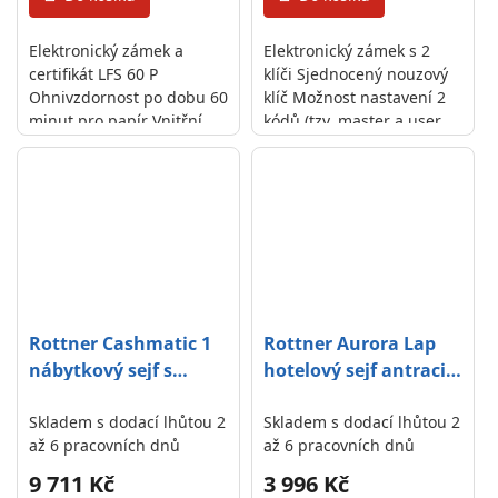
Elektronický zámek a
Elektronický zámek s 2
certifikát LFS 60 P
klíči Sjednocený nouzový
Ohnivzdornost po dobu 60
klíč Možnost nastavení 2
minut pro papír Vnitřní
kódů (tzv. master a user
schránka Polička uvnitř
kód) Napájení 4 x 1,5V
bateriemi (nejsou součástí
balení) Možnost
uskladnit...
Rottner Cashmatic 1
Rottner Aurora Lap
nábytkový sejf s
hotelový sejf antracit
vhadzovacím
se sjednoceným
mechanismem černý
Skladem s dodací lhůtou 2
klíčem
Skladem s dodací lhůtou 2
až 6 pracovních dnů
až 6 pracovních dnů
9 711 Kč
3 996 Kč