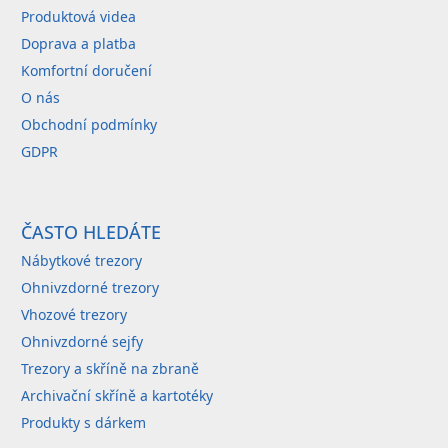
p
Produktová videa
r
Doprava a platba
v
Komfortní doručení
k
O nás
y
Obchodní podmínky
v
GDPR
ý
p
i
ČASTO HLEDÁTE
s
u
Nábytkové trezory
Ohnivzdorné trezory
Vhozové trezory
Ohnivzdorné sejfy
Trezory a skříně na zbraně
Archivační skříně a kartotéky
Produkty s dárkem