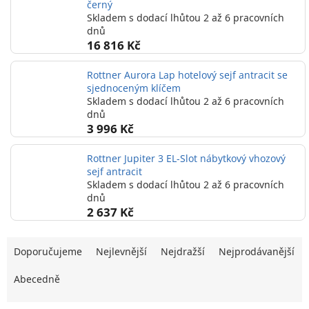
černý
Skladem s dodací lhůtou 2 až 6 pracovních
dnů
16 816 Kč
Rottner Aurora Lap hotelový sejf antracit se
sjednoceným klíčem
Skladem s dodací lhůtou 2 až 6 pracovních
dnů
3 996 Kč
Rottner Jupiter 3 EL-Slot nábytkový vhozový
sejf antracit
Skladem s dodací lhůtou 2 až 6 pracovních
dnů
2 637 Kč
Ř
Doporučujeme
Nejlevnější
Nejdražší
Nejprodávanější
a
z
Abecedně
e