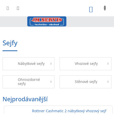
Přejít
na
NÁKUPNÍ
obsah
Sejfy
Nábytkové sejfy
Vhozové sejfy
Ohnivzdorné
Stěnové sejfy
sejfy
Nejprodávanější
Rottner Cashmatic 2 nábytkový vhozový sejf