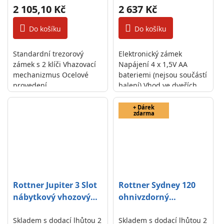
2 105,10 Kč
2 637 Kč
Do košíku
Do košíku
Standardní trezorový
Elektronický zámek
zámek s 2 klíči Vhazovací
Napájení 4 x 1,5V AA
mechanizmus Ocelové
bateriemi (nejsou součástí
provedení
balení) Vhod ve dveřích
Jednoplášťový sejf
+ Dárek
zdarma
Rottner Jupiter 3 Slot
Rottner Sydney 120
nábytkový vhozový
ohnivzdorný
sejf antracit
elektronický sejf
Skladem s dodací lhůtou 2
antracit
Skladem s dodací lhůtou 2