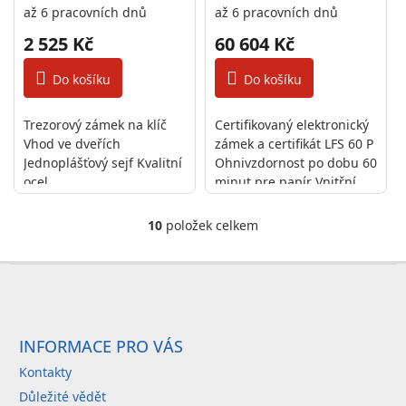
až 6 pracovních dnů
až 6 pracovních dnů
2 525 Kč
60 604 Kč
Do košíku
Do košíku
Trezorový zámek na klíč
Certifikovaný elektronický
Vhod ve dveřích
zámek a certifikát LFS 60 P
Jednoplášťový sejf Kvalitní
Ohnivzdornost po dobu 60
ocel
minut pre papír Vnitřní
schránka Polička uvnitř
10
položek celkem
O
v
Z
l
á
á
p
d
a
INFORMACE PRO VÁS
a
c
t
Kontakty
í
í
Důležité vědět