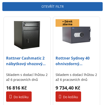
n
OTEVŘÍT FILTR
í
p
V
r
+ Dárek
ý
zdarma
o
p
d
i
u
s
k
p
t
r
Rottner Cashmatic 2
Rottner Sydney 40
ů
o
nábytkový vhozový
ohnivzdorný
d
sejf černý
elektronický sejf
u
Skladem s dodací lhůtou 2
antracit
Skladem s dodací lhůtou 2
až 6 pracovních dnů
až 6 pracovních dnů
k
t
16 816 Kč
9 734,40 Kč
ů
Do košíku
Do košíku