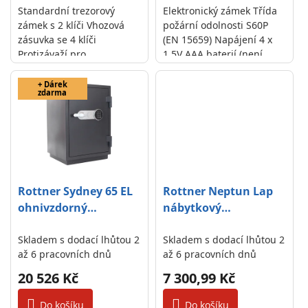
Standardní trezorový
Elektronický zámek Třída
zámek s 2 klíči Vhozová
požární odolnosti S60P
zásuvka se 4 klíči
(EN 15659) Napájení 4 x
Protizávaží pro
1,5V AAA baterií (není
automatické zavírání
součástí balení) Malá
zásuvky Špičkové ocelové
přihrádka uvnitř
+ Dárek
zdarma
provedení
Rottner Sydney 65 EL
Rottner Neptun Lap
ohnivzdorný
nábytkový
elektronický sejf
elektronický sejf
antracit
Skladem s dodací lhůtou 2
černý SU
Skladem s dodací lhůtou 2
až 6 pracovních dnů
až 6 pracovních dnů
20 526 Kč
7 300,99 Kč
Do košíku
Do košíku