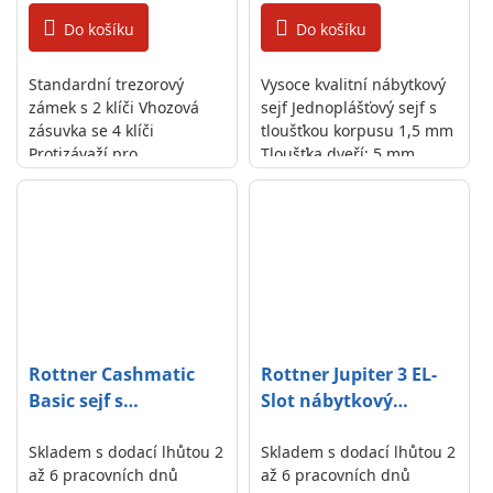
Do košíku
Do košíku
Standardní trezorový
Vysoce kvalitní nábytkový
zámek s 2 klíči Vhozová
sejf Jednoplášťový sejf s
zásuvka se 4 klíči
tloušťkou korpusu 1,5 mm
Protizávaží pro
Tloušťka dveří: 5 mm
automatické zavírání
Elektronické nouzové
zásuvky Špičkové
otevírání (hlavní kód)
provedení
Mechanické nouzové
otevírání (2...
Rottner Cashmatic
Rottner Jupiter 3 EL-
Basic sejf s
Slot nábytkový
vhazovacím
vhozový sejf antracit
mechanismem černý
Skladem s dodací lhůtou 2
Skladem s dodací lhůtou 2
až 6 pracovních dnů
až 6 pracovních dnů