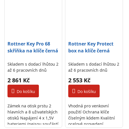
háčky
Rottner Key Pro 68
Rottner Key Protect
skříňka na klíče černá
box na klíče černá
Skladem s dodací lhůtou 2
Skladem s dodací lhůtou 2
až 6 pracovních dnů
až 6 pracovních dnů
2 861 Kč
2 553 Kč
Do košíku
Do košíku
Zámek na otisk prstu 2
Vhodná pro venkovní
hlavních a 8 uživatelských
použití Ochrana klíče
otisků Napájení 4 x 1,5V
číselným kódem Kvalitní
bateriemi (nejsou součástí
ocelové provedení