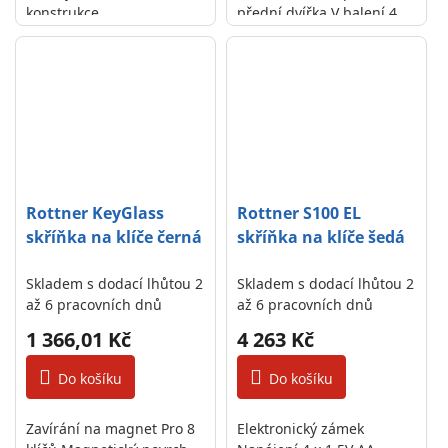
konstrukce
přední dvířka V balení 4
magnetky a magnetický
držák s perem
Rottner KeyGlass
Rottner S100 EL
skříňka na klíče černá
skříňka na klíče šedá
Skladem s dodací lhůtou 2
Skladem s dodací lhůtou 2
až 6 pracovních dnů
až 6 pracovních dnů
1 366,01 Kč
4 263 Kč
Do košíku
Do košíku
Zavírání na magnet Pro 8
Elektronický zámek