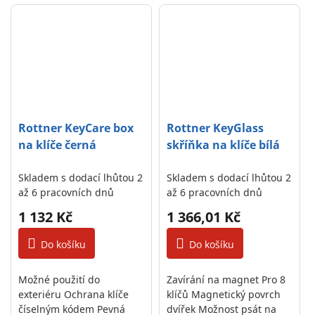
balení) Celkově 68 háčků
Pevný umístěna lišta s
háčky
Rottner KeyCare box
Rottner KeyGlass
na klíče černá
skříňka na klíče bílá
Skladem s dodací lhůtou 2
Skladem s dodací lhůtou 2
až 6 pracovních dnů
až 6 pracovních dnů
1 132 Kč
1 366,01 Kč
Do košíku
Do košíku
Možné použití do
Zavírání na magnet Pro 8
exteriéru Ochrana klíče
klíčů Magnetický povrch
číselným kódem Pevná
dvířek Možnost psát na