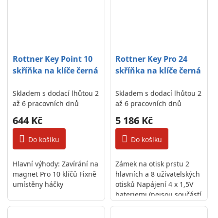
Rottner Key Point 10
Rottner Key Pro 24
skříňka na klíče černá
skříňka na klíče černá
Skladem s dodací lhůtou 2
Skladem s dodací lhůtou 2
až 6 pracovních dnů
až 6 pracovních dnů
644 Kč
5 186 Kč
Do košíku
Do košíku
Hlavní výhody: Zavírání na
Zámek na otisk prstu 2
magnet Pro 10 klíčů Fixně
hlavních a 8 uživatelských
umístěny háčky
otisků Napájení 4 x 1,5V
bateriemi (nejsou součástí
balení) Celkově 24 háčků
Pevný umístěna lišta s