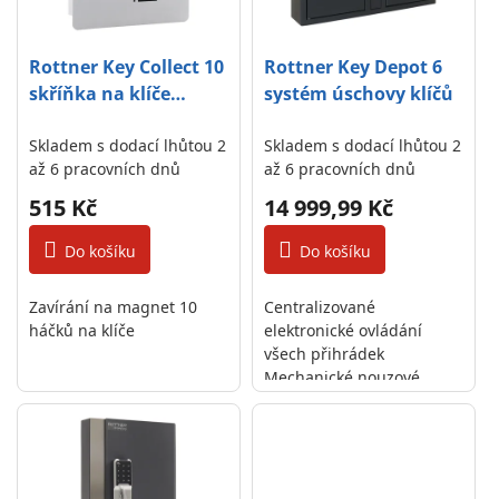
k
p
t
r
Rottner Key Collect 10
Rottner Key Depot 6
ů
o
skříňka na klíče
systém úschovy klíčů
d
stříbrná
u
Skladem s dodací lhůtou 2
Skladem s dodací lhůtou 2
až 6 pracovních dnů
až 6 pracovních dnů
k
t
515 Kč
14 999,99 Kč
ů
Do košíku
Do košíku
Zavírání na magnet 10
Centralizované
háčků na klíče
elektronické ovládání
všech přihrádek
Mechanické nouzové
otevírání s cylindrickým
zámkem včetně 2 klíčů
Montážní materiál je
součástí dodávky Ideální
pro...