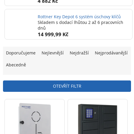
4 882 Kč
Rottner Key Depot 6 systém úschovy klíčů
Skladem s dodací lhůtou 2 až 6 pracovních
dnů
14 999,99 Kč
Ř
Doporučujeme
Nejlevnější
Nejdražší
Nejprodávanější
a
z
Abecedně
e
n
OTEVŘÍT FILTR
í
p
V
r
ý
o
p
d
i
u
s