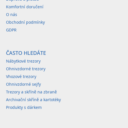
y
Komfortní doručení
v
O nás
ý
Obchodní podmínky
p
GDPR
i
s
u
ČASTO HLEDÁTE
Nábytkové trezory
Ohnivzdorné trezory
Vhozové trezory
Ohnivzdorné sejfy
Trezory a skříně na zbraně
Archivační skříně a kartotéky
Produkty s dárkem