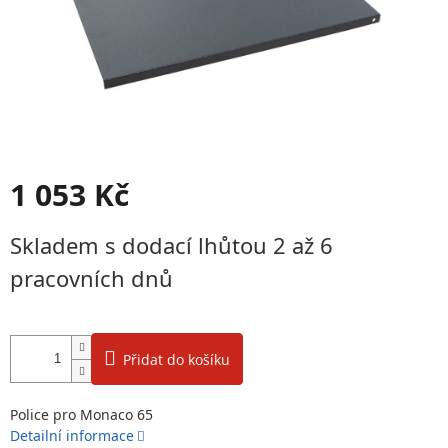
1 053 Kč
Měrná
Skladem s dodací lhůtou 2 až 6
cena:
pracovních dnů
Přidat do košíku
Police pro Monaco 65
Detailní informace