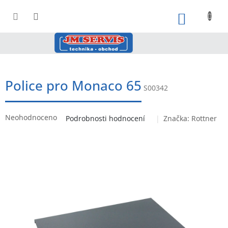
Přejít
na
NÁKUPNÍ
obsah
Police pro Monaco 65
S00342
Průměrné
Neohodnoceno
Podrobnosti hodnocení
Značka:
Rottner
hodnocení
produktu
je
0,0
z
5
hvězdiček.