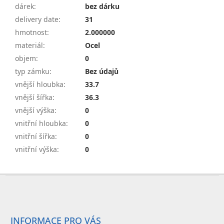
dárek
:
bez dárku
delivery date
:
31
hmotnost
:
2.000000
materiál
:
Ocel
objem
:
0
typ zámku
:
Bez údajů
vnější hloubka
:
33.7
vnější šířka
:
36.3
vnější výška
:
0
vnitřní hloubka
:
0
vnitřní šířka
:
0
vnitřní výška
:
0
Z
á
p
a
INFORMACE PRO VÁS