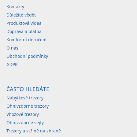
t
Kontakty
í
Důležité vědět
Produktová videa
Doprava a platba
Komfortní doručení
O nás
Obchodní podmínky
GDPR
ČASTO HLEDÁTE
Nábytkové trezory
Ohnivzdorné trezory
Vhozové trezory
Ohnivzdorné sejfy
Trezory a skříně na zbraně