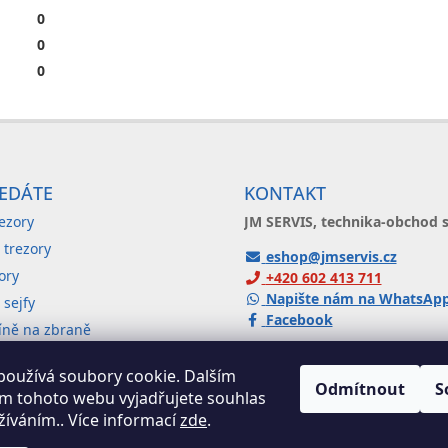
0
0
0
EDÁTE
KONTAKT
ezory
JM SERVIS, technika-obchod s
 trezory
eshop@jmservis.cz
ory
+420 602 413 711
Napište nám na WhatsAp
sejfy
Facebook
říně na zbraně
Částkova 73, 326 00 Plzeň
říně a kartotéky
používá soubory cookie. Dalším
dárkem
Odmítnout
S
m tohoto webu vyjadřujete souhlas
ZOBRAZIT MAPU ...
užíváním.. Více informací
zde
.