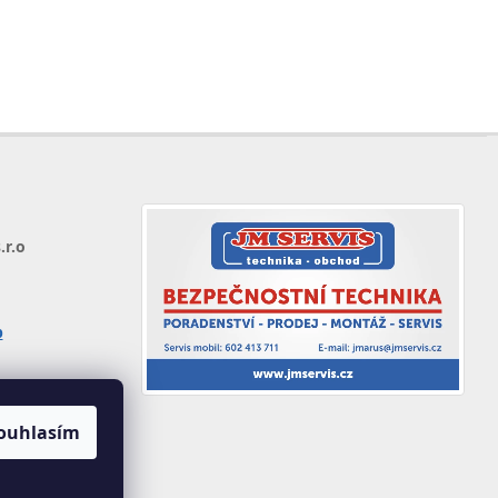
.r.o
p
ouhlasím