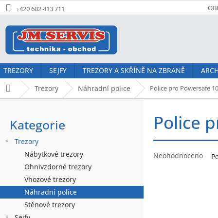
Přejít
OB
+420 602 413 711
na
obsah
TREZORY
SEJFY
TREZORY A SKŘÍNĚ NA ZBRANĚ
ARCH
Trezory
Náhradní police
Police pro Powersafe 1
Domů
P
Police 
o
Kategorie
Přeskočit
kategorie
s
Trezory
t
Průměrné
Nábytkové trezory
Neohodnoceno
P
hodnocení
r
Ohnivzdorné trezory
produktu
Vhozové trezory
a
je
Náhradní police
0,0
n
z
Stěnové trezory
5
Sejfy