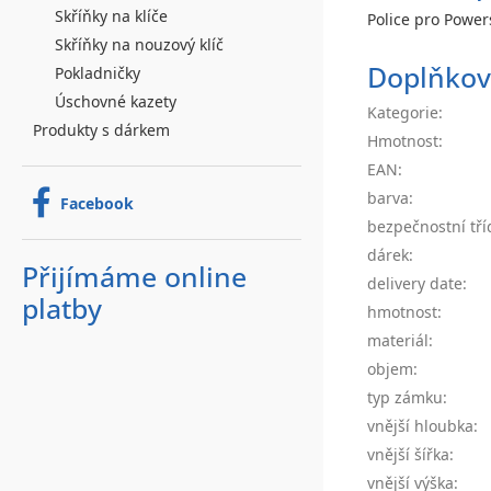
Skříňky na klíče
Police pro Power
Skříňky na nouzový klíč
Doplňkov
Pokladničky
Úschovné kazety
Kategorie
:
Produkty s dárkem
Hmotnost
:
EAN
:
barva
:
Facebook
bezpečnostní tří
dárek
:
Přijímáme online
delivery date
:
platby
hmotnost
:
materiál
:
objem
:
typ zámku
:
vnější hloubka
:
vnější šířka
:
vnější výška
: