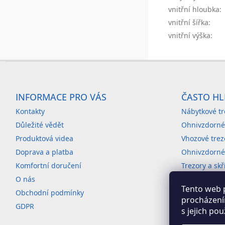
vnitřní hloubka
:
vnitřní šířka
:
vnitřní výška
:
Z
á
INFORMACE PRO VÁS
ČASTO HL
p
Kontakty
Nábytkové tr
a
Důležité vědět
Ohnivzdorné
t
Produktová videa
Vhozové trez
í
Doprava a platba
Ohnivzdorné 
Komfortní doručení
Trezory a sk
O nás
Archivační sk
Tento web 
Obchodní podmínky
Produkty s 
procházení
GDPR
s jejich po