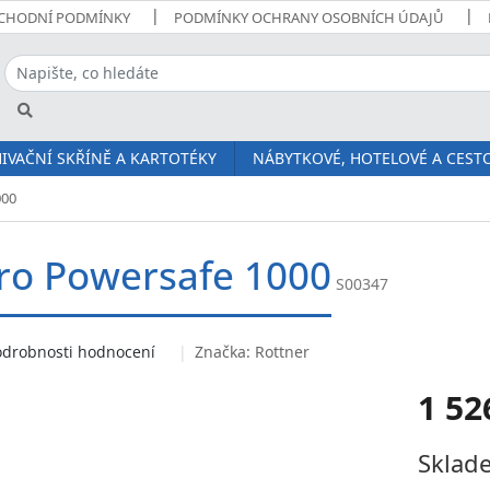
CHODNÍ PODMÍNKY
PODMÍNKY OCHRANY OSOBNÍCH ÚDAJŮ
IVAČNÍ SKŘÍNĚ A KARTOTÉKY
NÁBYTKOVÉ, HOTELOVÉ A CESTO
000
pro Powersafe 1000
S00347
odrobnosti hodnocení
Značka:
Rottner
1 52
Měrná
Sklade
cena: