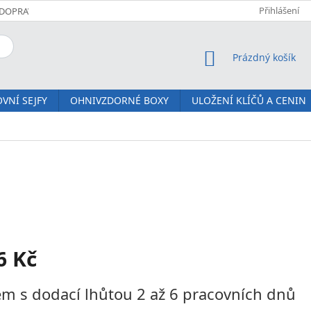
Přihlášení
DOPRAVA A PLATBA
KOMFORTNÍ DORUČENÍ JM SERVIS
O NÁS
NÁKUPNÍ KOŠÍK
Prázdný košík
VNÍ SEJFY
OHNIVZDORNÉ BOXY
ULOŽENÍ KLÍČŮ A CENIN
6 Kč
m s dodací lhůtou 2 až 6 pracovních dnů