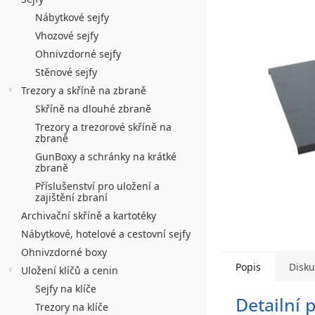
n
hvězdiček.
í
Nábytkové sejfy
Vhozové sejfy
p
Ohnivzdorné sejfy
a
Stěnové sejfy
n
Trezory a skříně na zbraně
Skříně na dlouhé zbraně
e
Trezory a trezorové skříně na
l
zbraně
GunBoxy a schránky na krátké
zbraně
Příslušenství pro uložení a
zajištění zbraní
Archivační skříně a kartotéky
Nábytkové, hotelové a cestovní sejfy
Ohnivzdorné boxy
Popis
Disk
Uložení klíčů a cenin
Sejfy na klíče
Detailní 
Trezory na klíče