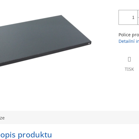
Police pr
Detailní 
TISK
uze
popis produktu