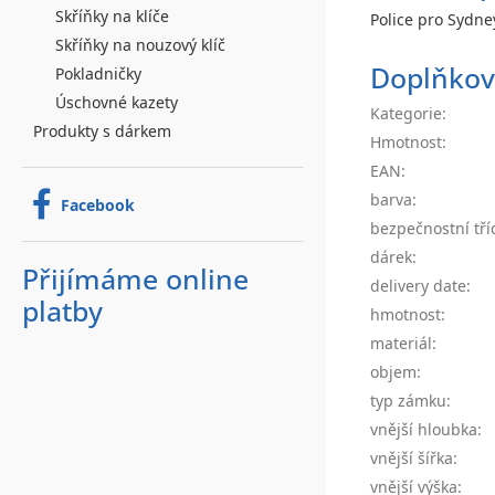
Skříňky na klíče
Police pro Sydne
Skříňky na nouzový klíč
Doplňkov
Pokladničky
Úschovné kazety
Kategorie
:
Produkty s dárkem
Hmotnost
:
EAN
:
barva
:
Facebook
bezpečnostní tří
dárek
:
Přijímáme online
delivery date
:
platby
hmotnost
:
materiál
:
objem
:
typ zámku
:
vnější hloubka
:
vnější šířka
:
vnější výška
: