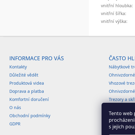
vnitřní hloubka
:
vnitřní šířka
:
vnitřní výška
:
Z
á
INFORMACE PRO VÁS
ČASTO HL
p
Kontakty
Nábytkové tr
a
Důležité vědět
Ohnivzdorné
t
Produktová videa
Vhozové trez
í
Doprava a platba
Ohnivzdorné 
Komfortní doručení
Trezory a sk
O nás
Archivační sk
Tento web 
Obchodní podmínky
Produkty s 
procházení
GDPR
s jejich po