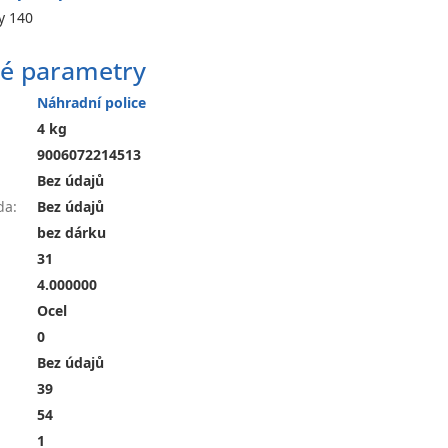
y 140
é parametry
Náhradní police
4 kg
9006072214513
Bez údajů
da
:
Bez údajů
bez dárku
31
4.000000
Ocel
0
Bez údajů
39
54
1