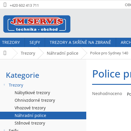
Přejít
OB
+420 602 413 711
na
obsah
TREZORY
SEJFY
TREZORY A SKŘÍNĚ NA ZBRANĚ
ARCH
Trezory
Náhradní police
Police pro Sydney 140
Domů
P
Police 
o
Kategorie
Přeskočit
kategorie
s
Trezory
t
Průměrné
Nábytkové trezory
Neohodnoceno
P
hodnocení
r
Ohnivzdorné trezory
produktu
Vhozové trezory
a
je
Náhradní police
0,0
n
z
Stěnové trezory
5
Sejfy