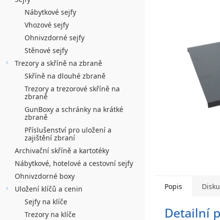
n
hvězdiček.
í
Nábytkové sejfy
Vhozové sejfy
p
Ohnivzdorné sejfy
a
Stěnové sejfy
n
Trezory a skříně na zbraně
Skříně na dlouhé zbraně
e
Trezory a trezorové skříně na
l
zbraně
GunBoxy a schránky na krátké
zbraně
Příslušenství pro uložení a
zajištění zbraní
Archivační skříně a kartotéky
Nábytkové, hotelové a cestovní sejfy
Ohnivzdorné boxy
Popis
Disk
Uložení klíčů a cenin
Sejfy na klíče
Detailní 
Trezory na klíče