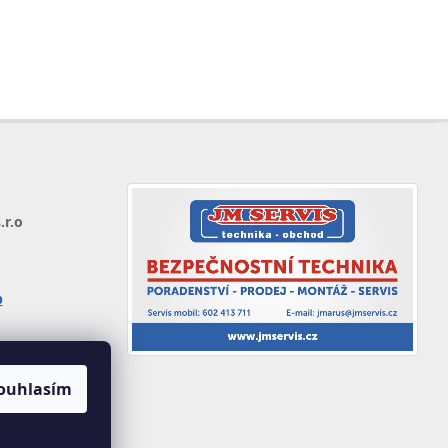
.r.o
p
ouhlasím