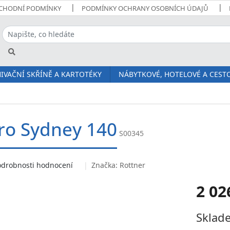
CHODNÍ PODMÍNKY
PODMÍNKY OCHRANY OSOBNÍCH ÚDAJŮ
IVAČNÍ SKŘÍNĚ A KARTOTÉKY
NÁBYTKOVÉ, HOTELOVÉ A CESTO
pro Sydney 140
S00345
odrobnosti hodnocení
Značka:
Rottner
2 02
Měrná
Sklade
cena: