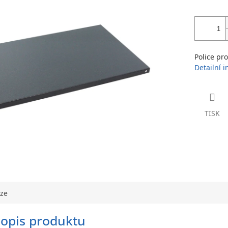
Police pr
Detailní 
TISK
uze
popis produktu