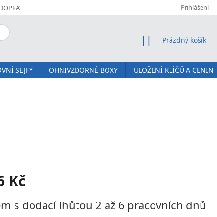
Přihlášení
DOPRAVA A PLATBA
KOMFORTNÍ DORUČENÍ JM SERVIS
O NÁS
NÁKUPNÍ KOŠÍK
Prázdný košík
VNÍ SEJFY
OHNIVZDORNÉ BOXY
ULOŽENÍ KLÍČŮ A CENIN
6 Kč
m s dodací lhůtou 2 až 6 pracovních dnů