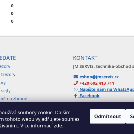
0
0
0
EDÁTE
KONTAKT
ezory
JM SERVIS, technika-obchod s
 trezory
eshop@jmservis.cz
ory
+420 602 413 711
Napište nám na WhatsAp
sejfy
Facebook
říně na zbraně
Částkova 73, 326 00 Plzeň
říně a kartotéky
používá soubory cookie. Dalším
dárkem
Odmítnout
S
m tohoto webu vyjadřujete souhlas
ZOBRAZIT MAPU ...
užíváním.. Více informací
zde
.