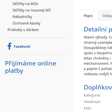
Skříňky na klíče
Skříňky na nouzový klíč
Popis
Disk
Pokladničky
Úschovné kazety
Detailní 
Produkty s dárkem
Hlavní výhody: C
stranný uzamykac
Facebook
Dvouplášťový náb
spolu s bezpečno
Atlas chráněny i
Přijímáme online
mechanismem. Pří
a pojme 5 pořada
platby
celkovou vnější 
Doplňkov
Kategorie
:
Hmotnost
:
EAN
: