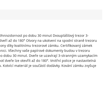
 Ohnivzdornost po dobu 30 minut Dvouplášťový trezor 3-
veří až do 180° Otvory na ukotvení na spodní straně trezoru
nony díky kvalitnímu trezorové zámku. Certifikovaný zámek
munici. Všechny vaše papírové dokumenty budou v trezoru
ž po dobu 30 minut. Dveře se uzavírají 3-stranným uzamykacím
eře lze otevřít až do 180°. Vnitřní police je nastavitelná
 Kotvící materiál je součástí dodávky. Kování zámku zvyšuje