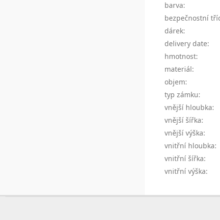
barva
:
bezpečnostní tří
dárek
:
delivery date
:
hmotnost
:
materiál
:
objem
:
typ zámku
:
vnější hloubka
:
vnější šířka
:
vnější výška
:
vnitřní hloubka
:
vnitřní šířka
:
vnitřní výška
:
Z
á