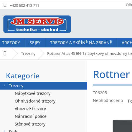
Přejít
OB
+420 602 413 711
na
obsah
TREZORY
SEJFY
TREZORY A SKŘÍNĚ NA ZBRANĚ
ARCH
Trezory
Rottner Atlas 45 EN-1 nábytkový ohnivzdorný tre
Domů
P
Rottner
o
Kategorie
Přeskočit
kategorie
s
Trezory
t
T06205
Nábytkové trezory
Průměrné
r
Neohodnoceno
Ohnivzdorné trezory
P
hodnocení
Vhozové trezory
a
produktu
Náhradní police
je
n
0,0
Stěnové trezory
z
Sejfy