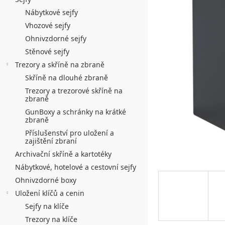
n
5
í
Nábytkové sejfy
hvězdiček.
Vhozové sejfy
p
Ohnivzdorné sejfy
a
Stěnové sejfy
n
Trezory a skříně na zbraně
Skříně na dlouhé zbraně
e
Trezory a trezorové skříně na
l
zbraně
GunBoxy a schránky na krátké
zbraně
Příslušenství pro uložení a
zajištění zbraní
Archivační skříně a kartotéky
Nábytkové, hotelové a cestovní sejfy
Ohnivzdorné boxy
Uložení klíčů a cenin
Sejfy na klíče
Trezory na klíče