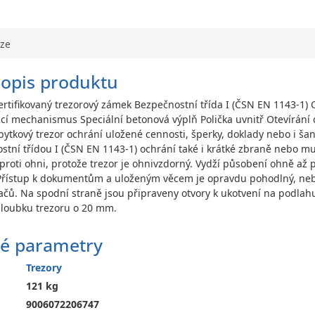
uze
popis produktu
ertifikovaný trezorový zámek Bezpečnostní třída I (ČSN EN 1143-1)
í mechanismus Speciální betonová výplň Polička uvnitř Otevírání d
ytkový trezor ochrání uložené cennosti, šperky, doklady nebo i ša
stní třídou I (ČSN EN 1143-1) ochrání také i krátké zbraně nebo 
 proti ohni, protože trezor je ohnivzdorný. Vydží působení ohně a
stup k dokumentům a uloženým věcem je opravdu pohodlný, neboť dv
čů. Na spodní straně jsou připraveny otvory k ukotvení na podlahu.
hloubku trezoru o 20 mm.
é parametry
Trezory
121 kg
9006072206747