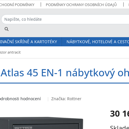
CHODNÍ PODMÍNKY
PODMÍNKY OCHRANY OSOBNÍCH ÚDAJŮ
IVAČNÍ SKŘÍNĚ A KARTOTÉKY
NÁBYTKOVÉ, HOTELOVÉ A CESTO
zor antracit
 Atlas 45 EN-1 nábytkový oh
odrobnosti hodnocení
Značka:
Rottner
30 1
Měrná
Sklade