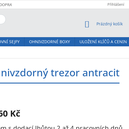
Přihlášení
DOPRAVA A PLATBA
KOMFORTNÍ DORUČENÍ JM SERVIS
O NÁS
NÁKUPNÍ KOŠÍK
Prázdný košík
VNÍ SEJFY
OHNIVZDORNÉ BOXY
ULOŽENÍ KLÍČŮ A CENIN
nivzdorný trezor antracit
60 Kč
m s dodací lhůtou 2 až 4 pracovních dnů