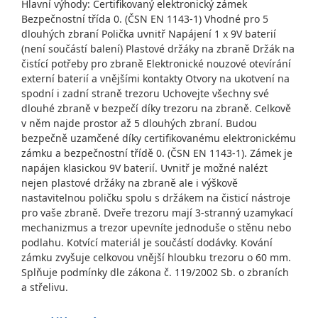
Hlavní výhody: Certifikovaný elektronický zámek
Bezpečnostní třída 0. (ČSN EN 1143-1) Vhodné pro 5
dlouhých zbraní Polička uvnitř Napájení 1 x 9V baterií
(není součástí balení) Plastové držáky na zbraně Držák na
čistící potřeby pro zbraně Elektronické nouzové otevírání
externí baterií a vnějšími kontakty Otvory na ukotvení na
spodní i zadní straně trezoru Uchovejte všechny své
dlouhé zbraně v bezpečí díky trezoru na zbraně. Celkově
v něm najde prostor až 5 dlouhých zbraní. Budou
bezpečně uzamčené díky certifikovanému elektronickému
zámku a bezpečnostní třídě 0. (ČSN EN 1143-1). Zámek je
napájen klasickou 9V baterií. Uvnitř je možné nalézt
nejen plastové držáky na zbraně ale i výškově
nastavitelnou poličku spolu s držákem na čisticí nástroje
pro vaše zbraně. Dveře trezoru mají 3-stranný uzamykací
mechanizmus a trezor upevníte jednoduše o stěnu nebo
podlahu. Kotvící materiál je součástí dodávky. Kování
zámku zvyšuje celkovou vnější hloubku trezoru o 60 mm.
Splňuje podmínky dle zákona č. 119/2002 Sb. o zbraních
a střelivu.