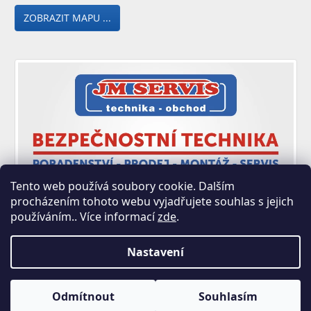
ZOBRAZIT MAPU ...
Tento web používá soubory cookie. Dalším
procházením tohoto webu vyjadřujete souhlas s jejich
používáním.. Více informací
zde
.
Nastavení
Copyright 2026
JM SERVIS E-shop - Zastoupení Trezory
Odmítnout
Souhlasím
Rottner
. Všechna práva vyhrazena.