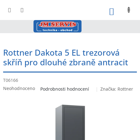
Přejít
na
NÁKUPNÍ
obsah
Rottner Dakota 5 EL trezorová
skříň pro dlouhé zbraně antracit
T06166
Průměrné
Neohodnoceno
Podrobnosti hodnocení
Značka:
Rottner
hodnocení
produktu
je
0,0
z
5
hvězdiček.