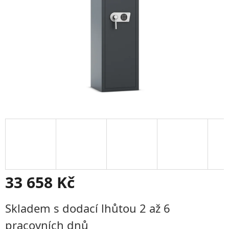
33 658 Kč
Měrná
Skladem s dodací lhůtou 2 až 6
cena:
pracovních dnů