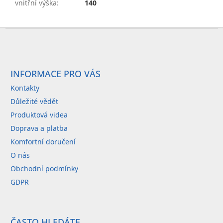
vnitřní výška
:
140
Z
á
p
a
INFORMACE PRO VÁS
t
Kontakty
í
Důležité vědět
Produktová videa
Doprava a platba
Komfortní doručení
O nás
Obchodní podmínky
GDPR
ČASTO HLEDÁTE