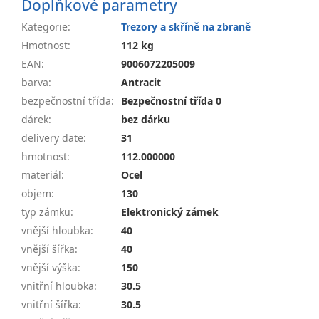
Doplňkové parametry
Kategorie
:
Trezory a skříně na zbraně
Hmotnost
:
112 kg
EAN
:
9006072205009
barva
:
Antracit
bezpečnostní třída
:
Bezpečnostní třída 0
dárek
:
bez dárku
delivery date
:
31
hmotnost
:
112.000000
materiál
:
Ocel
objem
:
130
typ zámku
:
Elektronický zámek
vnější hloubka
:
40
vnější šířka
:
40
vnější výška
:
150
vnitřní hloubka
:
30.5
vnitřní šířka
:
30.5