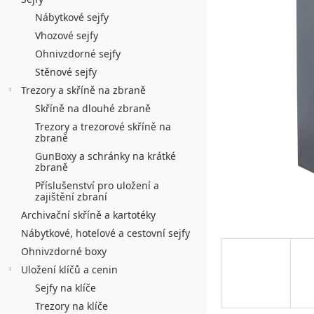
n
5
í
Nábytkové sejfy
hvězdiček.
Vhozové sejfy
p
Ohnivzdorné sejfy
a
Stěnové sejfy
n
Trezory a skříně na zbraně
Skříně na dlouhé zbraně
e
Trezory a trezorové skříně na
l
zbraně
GunBoxy a schránky na krátké
zbraně
Příslušenství pro uložení a
zajištění zbraní
Archivační skříně a kartotéky
Nábytkové, hotelové a cestovní sejfy
Ohnivzdorné boxy
Uložení klíčů a cenin
Sejfy na klíče
Trezory na klíče