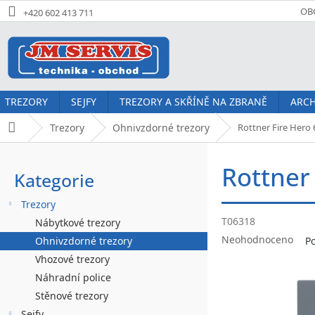
Přejít
OB
+420 602 413 711
na
obsah
TREZORY
SEJFY
TREZORY A SKŘÍNĚ NA ZBRANĚ
ARCH
Trezory
Ohnivzdorné trezory
Rottner Fire Hero 
Domů
P
Rottner
o
Kategorie
Přeskočit
kategorie
s
Trezory
t
T06318
Nábytkové trezory
Průměrné
r
Neohodnoceno
Ohnivzdorné trezory
P
hodnocení
Vhozové trezory
a
produktu
Náhradní police
je
n
0,0
Stěnové trezory
z
Sejfy