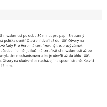
 Ohnivzdornost po dobu 30 minut pro papír 3-stranný
 polička uvnitř Otevření dveří až do 180° Otvory na
ové řady Fire Hero má certifikovaný trezorový zámek
 působení ohně, jelikož má certifikát ohnivzdornosti až po
amykacím mechanismem a lze je otevřít až do úhlu 180°.
. Otvory na ukotvení se nacházejí na spodní straně. Kotvící
o 15 mm.