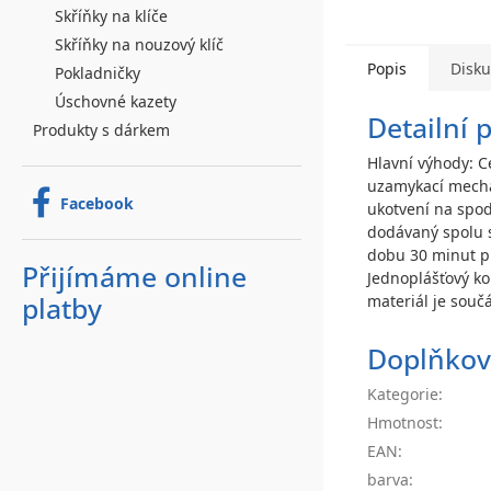
Skříňky na klíče
Skříňky na nouzový klíč
Popis
Disk
Pokladničky
Úschovné kazety
Detailní 
Produkty s dárkem
Hlavní výhody: C
uzamykací mechan
Facebook
ukotvení na spod
dodávaný spolu s
dobu 30 minut p
Přijímáme online
Jednoplášťový ko
materiál je souč
platby
Doplňkov
Kategorie
:
Hmotnost
:
EAN
:
barva
: