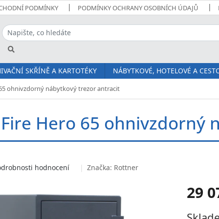
CHODNÍ PODMÍNKY
PODMÍNKY OCHRANY OSOBNÍCH ÚDAJŮ
IVAČNÍ SKŘÍNĚ A KARTOTÉKY
NÁBYTKOVÉ, HOTELOVÉ A CESTO
65 ohnivzdorný nábytkový trezor antracit
 Fire Hero 65 ohnivzdorný n
odrobnosti hodnocení
Značka:
Rottner
29 0
Měrná
Sklade