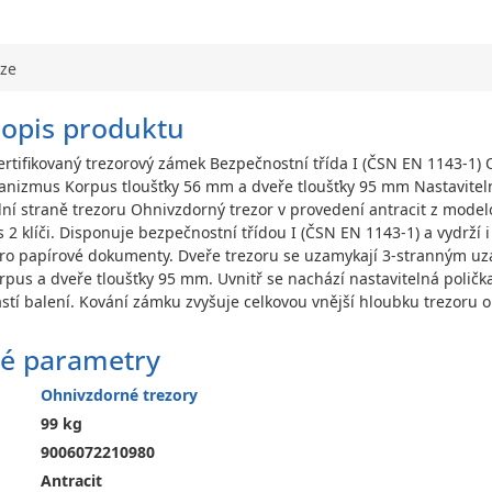
uze
popis produktu
ertifikovaný trezorový zámek Bezpečnostní třída I (ČSN EN 1143-1)
izmus Korpus tloušťky 56 mm a dveře tloušťky 95 mm Nastavitelná
ní straně trezoru Ohnivzdorný trezor v provedení antracit z model
 2 klíči. Disponuje bezpečnostní třídou I (ČSN EN 1143-1) a vydrží i
ro papírové dokumenty. Dveře trezoru se uzamykají 3-stranným uz
rpus a dveře tloušťky 95 mm. Uvnitř se nachází nastavitelná polička
ástí balení. Kování zámku zvyšuje celkovou vnější hloubku trezoru 
é parametry
Ohnivzdorné trezory
99 kg
9006072210980
Antracit