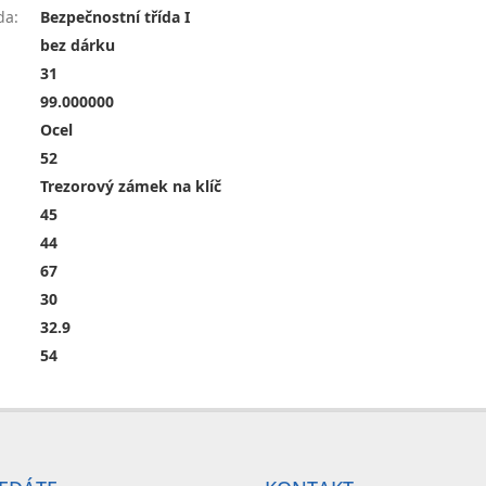
da
:
Bezpečnostní třída I
bez dárku
31
99.000000
Ocel
52
Trezorový zámek na klíč
45
44
67
30
32.9
54