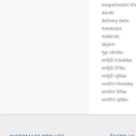
bezpečnostní tří
dárek
:
delivery date
:
hmotnost
:
materiál
:
objem
:
typ zámku
:
vnější hloubka
:
vnější šířka
:
vnější výška
:
vnitřní hloubka
:
vnitřní šířka
:
vnitřní výška
:
Z
á