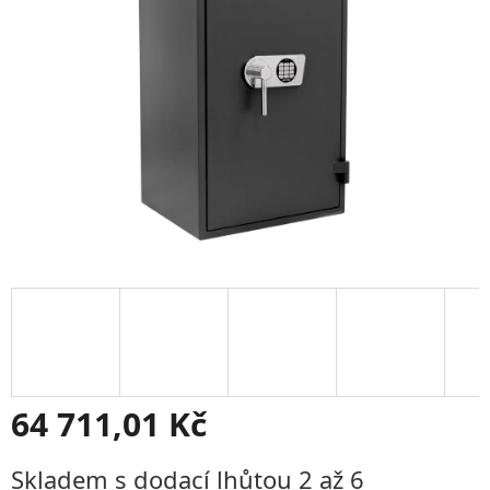
hvězdiček.
64 711,01 Kč
Měrná
Skladem s dodací lhůtou 2 až 6
cena: