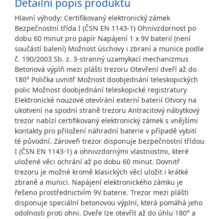
Detailní popis produktu
Hlavní výhody: Certifikovaný elektronický zámek
Bezpečnostní třída I (ČSN EN 1143-1) Ohnivzdornost po
dobu 60 minut pro papír Napájení 1 x 9V baterií (není
součástí balení) Možnost úschovy i zbraní a munice podle
č. 190/2003 Sb. z. 3-stranný uzamykací mechanizmus
Betonová výplň mezi plášti trezoru Otevření dveří až do
180° Polička uvnitř Možnost doobjednání teleskopických
polic Možnost doobjednání teleskopické registratury
Elektronické nouzové otevírání externí baterií Otvory na
ukotvení na spodní straně trezoru Antracitový nábytkový
trezor nabízí certifikovaný elektronický zámek s vnějšími
kontakty pro přiložení náhradní baterie v případě vybití
té původní. Zároveň trezor disponuje bezpečnostní třídou
I (ČSN EN 1143-1) a ohnivzdornými vlastnostmi, které
uložené věci ochrání až po dobu 60 minut. Dovnitř
trezoru je možné kromě klasických věcí uložit i krátké
zbraně a munici. Napájení elektronického zámku je
řešeno prostřednictvím 9V baterie. Trezor mezi plášti
disponuje speciální betonovou výplní, která pomáhá jeho
odolnosti proti ohni. Dveře lze otevřít až do úhlu 180° a