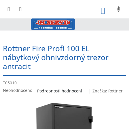
Přejít
na
NÁKUPNÍ
obsah
Rottner Fire Profi 100 EL
nábytkový ohnivzdorný trezor
antracit
T05010
Průměrné
Neohodnoceno
Podrobnosti hodnocení
Značka:
Rottner
hodnocení
produktu
je
0,0
z
5