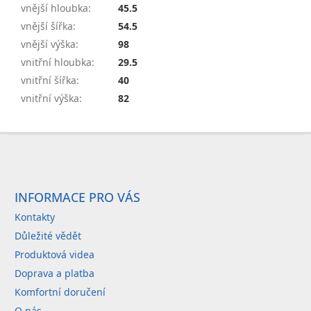
vnější hloubka
:
45.5
vnější šířka
:
54.5
vnější výška
:
98
vnitřní hloubka
:
29.5
vnitřní šířka
:
40
vnitřní výška
:
82
Z
á
p
a
INFORMACE PRO VÁS
t
Kontakty
í
Důležité vědět
Produktová videa
Doprava a platba
Komfortní doručení
O nás