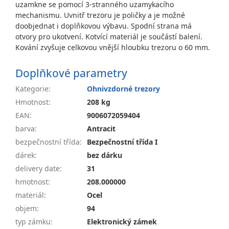
uzamkne se pomocí 3-stranného uzamykacího
mechanismu. Uvnitř trezoru je poličky a je možné
doobjednat i doplňkovou výbavu. Spodní strana má
otvory pro ukotvení. Kotvící materiál je součástí balení.
Kování zvyšuje celkovou vnější hloubku trezoru o 60 mm.
Doplňkové parametry
Kategorie
:
Ohnivzdorné trezory
Hmotnost
:
208 kg
EAN
:
9006072059404
barva
:
Antracit
bezpečnostní třída
:
Bezpečnostní třída I
dárek
:
bez dárku
delivery date
:
31
hmotnost
:
208.000000
materiál
:
Ocel
objem
:
94
typ zámku
:
Elektronický zámek