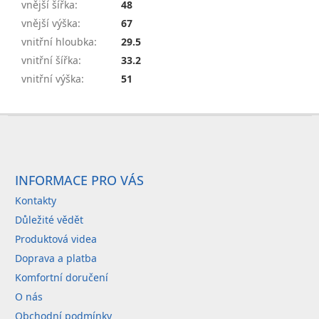
vnější šířka
:
48
vnější výška
:
67
vnitřní hloubka
:
29.5
vnitřní šířka
:
33.2
vnitřní výška
:
51
Z
á
p
a
INFORMACE PRO VÁS
t
Kontakty
í
Důležité vědět
Produktová videa
Doprava a platba
Komfortní doručení
O nás
Obchodní podmínky