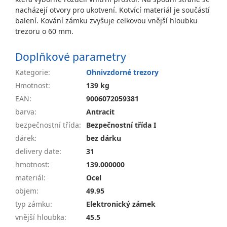
nacházejí otvory pro ukotvení. Kotvící materiál je součástí
balení. Kování zámku zvyšuje celkovou vnější hloubku
trezoru o 60 mm.
Doplňkové parametry
Kategorie
:
Ohnivzdorné trezory
Hmotnost
:
139 kg
EAN
:
9006072059381
barva
:
Antracit
bezpečnostní třída
:
Bezpečnostní třída I
dárek
:
bez dárku
delivery date
:
31
hmotnost
:
139.000000
materiál
:
Ocel
objem
:
49.95
typ zámku
:
Elektronický zámek
vnější hloubka
:
45.5