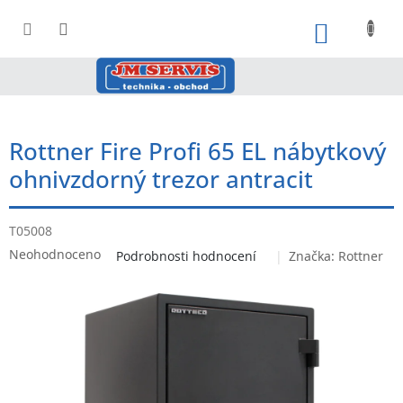
Přejít
na
NÁKUPNÍ
obsah
Rottner Fire Profi 65 EL nábytkový
ohnivzdorný trezor antracit
T05008
Průměrné
Neohodnoceno
Podrobnosti hodnocení
Značka:
Rottner
hodnocení
produktu
je
0,0
z
5
hvězdiček.