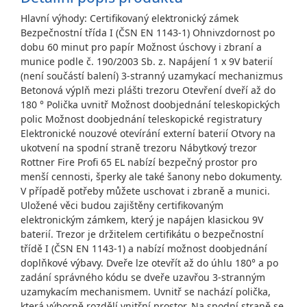
Hlavní výhody: Certifikovaný elektronický zámek
Bezpečnostní třída I (ČSN EN 1143-1) Ohnivzdornost po
dobu 60 minut pro papír Možnost úschovy i zbraní a
munice podle č. 190/2003 Sb. z. Napájení 1 x 9V baterií
(není součástí balení) 3-stranný uzamykací mechanizmus
Betonová výplň mezi plášti trezoru Otevření dveří až do
180 ° Polička uvnitř Možnost doobjednání teleskopických
polic Možnost doobjednání teleskopické registratury
Elektronické nouzové otevírání externí baterií Otvory na
ukotvení na spodní straně trezoru Nábytkový trezor
Rottner Fire Profi 65 EL nabízí bezpečný prostor pro
menší cennosti, šperky ale také šanony nebo dokumenty.
V případě potřeby můžete uschovat i zbraně a munici.
Uložené věci budou zajištěny certifikovaným
elektronickým zámkem, který je napájen klasickou 9V
baterií. Trezor je držitelem certifikátu o bezpečnostní
třídě I (ČSN EN 1143-1) a nabízí možnost doobjednání
doplňkové výbavy. Dveře lze otevřít až do úhlu 180° a po
zadání správného kódu se dveře uzavřou 3-stranným
uzamykacím mechanismem. Uvnitř se nachází polička,
která výborně rozdělí vnitřní prostor. Na spodní straně se