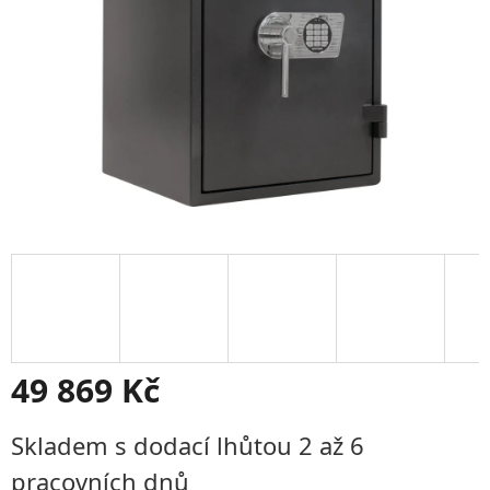
49 869 Kč
Měrná
Skladem s dodací lhůtou 2 až 6
cena:
pracovních dnů