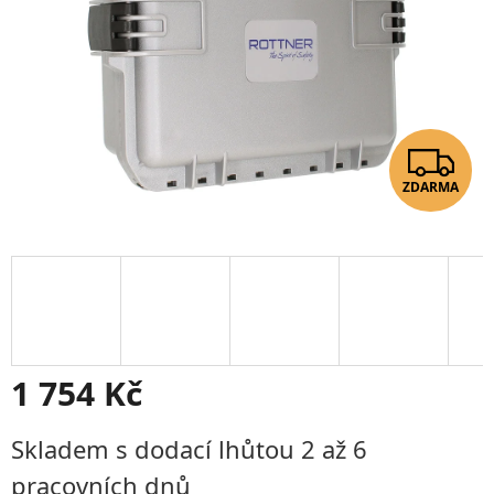
Z
ZDARMA
D
A
R
M
A
1 754 Kč
Měrná
Skladem s dodací lhůtou 2 až 6
cena:
pracovních dnů