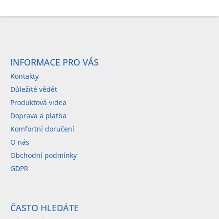
Z
á
p
a
INFORMACE PRO VÁS
t
Kontakty
í
Důležité vědět
Produktová videa
Doprava a platba
Komfortní doručení
O nás
Obchodní podmínky
GDPR
ČASTO HLEDÁTE