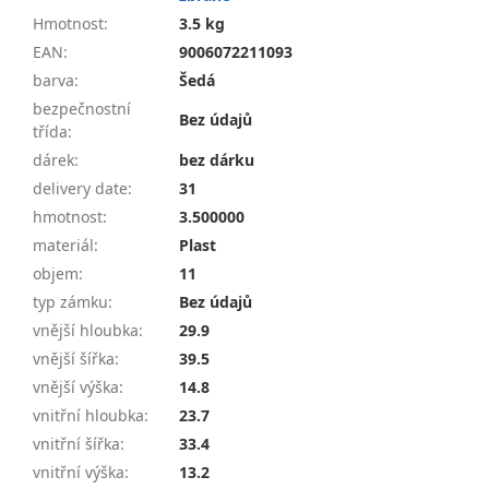
Hmotnost
:
3.5 kg
EAN
:
9006072211093
barva
:
Šedá
bezpečnostní
Bez údajů
třída
:
dárek
:
bez dárku
delivery date
:
31
hmotnost
:
3.500000
materiál
:
Plast
objem
:
11
typ zámku
:
Bez údajů
vnější hloubka
:
29.9
vnější šířka
:
39.5
vnější výška
:
14.8
vnitřní hloubka
:
23.7
vnitřní šířka
:
33.4
vnitřní výška
:
13.2