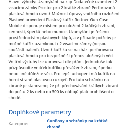
Hlavní výhody: Uzamykání na klip Dodatečné uzamčení 2
visacími zámky Prostor pro 2 krátké zbraně Perforovaná
plastová hmota uvnitř Možnost úpravy vnitřního rozložení
Plastové provedení Plastový kufřík Rottner Gun Case
Mobile disponuje místem pro uložení 2 krátkých zbraní,
cenností, šperků nebo munice. Uzamykání je řešeno
prostřednictvím plastových klipů, a v případě potřeby je
možné kufřík uzamknout i 2 visacími zámky (nejsou
součástí balení). Uvnitř kufříku se nachází perforovaná
plastová hmota pro bezpečnější přenos uložených věcí.
Vnitřní výztuhy lze upravovat dle přání. Jednoduše tak
přizpůsobíte vnitřek kufříku převážené zbrani, šperku
nebo jiné důležité věci. Pro lepší uchopení má kufřík na
horní straně plastovou rukojeť. Pro tuto schránku na
zbraně je stanoveno, že při přechovávání krátkých zbraní
do počtu 2 ks nebo do 500 ks nábojů plati prohlášení o
shodě.
Doplňkové parametry
GunBoxy a schránky na krátké
Kategorie
:
zbraně