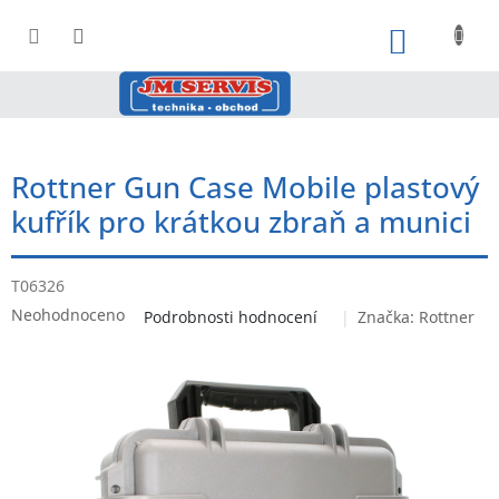
Přejít
na
NÁKUPNÍ
obsah
Rottner Gun Case Mobile plastový
kufřík pro krátkou zbraň a munici
T06326
Průměrné
Neohodnoceno
Podrobnosti hodnocení
Značka:
Rottner
hodnocení
produktu
je
0,0
z
5
hvězdiček.