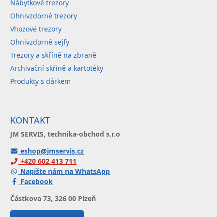
Nábytkové trezory
Ohnivzdorné trezory
Vhozové trezory
Ohnivzdorné sejfy
Trezory a skříně na zbraně
Archivační skříně a kartotéky
Produkty s dárkem
KONTAKT
JM SERVIS, technika-obchod s.r.o
eshop@jmservis.cz
+420 602 413 711
Napište nám na WhatsApp
Facebook
Částkova 73, 326 00 Plzeň