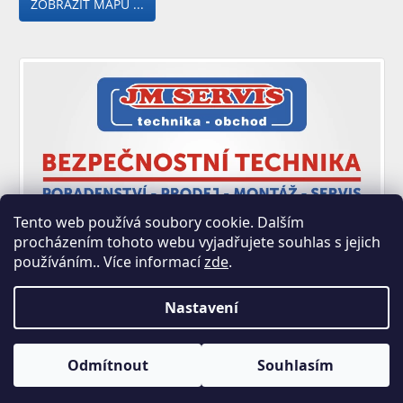
ZOBRAZIT MAPU ...
Tento web používá soubory cookie. Dalším
procházením tohoto webu vyjadřujete souhlas s jejich
používáním.. Více informací
zde
.
Nastavení
Copyright 2026
JM SERVIS E-shop - Zastoupení Trezory
Odmítnout
Souhlasím
Rottner
. Všechna práva vyhrazena.