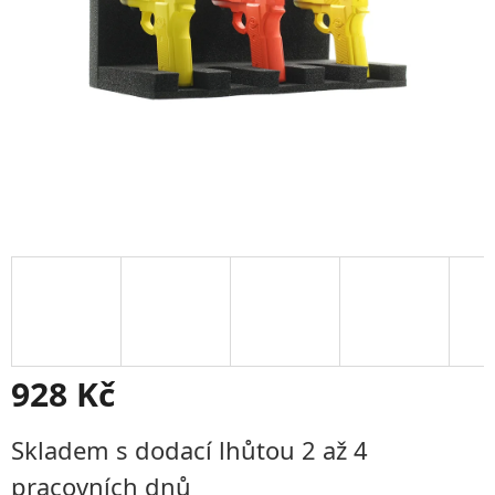
928 Kč
Měrná
Skladem s dodací lhůtou 2 až 4
cena:
pracovních dnů