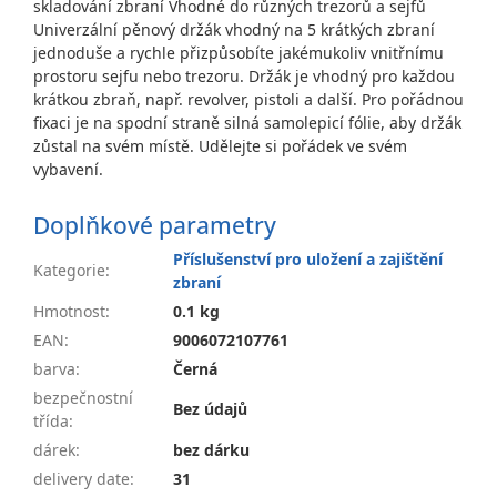
skladování zbraní Vhodné do různých trezorů a sejfů
Univerzální pěnový držák vhodný na 5 krátkých zbraní
jednoduše a rychle přizpůsobíte jakémukoliv vnitřnímu
prostoru sejfu nebo trezoru. Držák je vhodný pro každou
krátkou zbraň, např. revolver, pistoli a další. Pro pořádnou
fixaci je na spodní straně silná samolepicí fólie, aby držák
zůstal na svém místě. Udělejte si pořádek ve svém
vybavení.
Doplňkové parametry
Příslušenství pro uložení a zajištění
Kategorie
:
zbraní
Hmotnost
:
0.1 kg
EAN
:
9006072107761
barva
:
Černá
bezpečnostní
Bez údajů
třída
:
dárek
:
bez dárku
delivery date
:
31