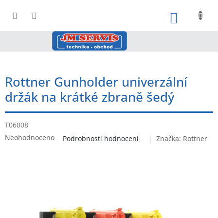
Přejít
na
NÁKUPNÍ
obsah
Rottner Gunholder univerzální
držák na krátké zbraně šedý
T06008
Průměrné
Neohodnoceno
Podrobnosti hodnocení
Značka:
Rottner
hodnocení
produktu
je
0,0
z
5
hvězdiček.