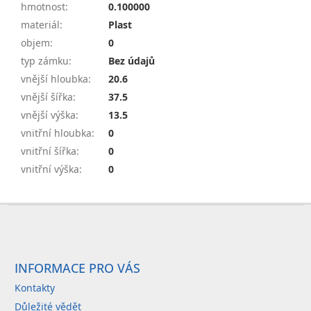
hmotnost
:
0.100000
materiál
:
Plast
objem
:
0
typ zámku
:
Bez údajů
vnější hloubka
:
20.6
vnější šířka
:
37.5
vnější výška
:
13.5
vnitřní hloubka
:
0
vnitřní šířka
:
0
vnitřní výška
:
0
Z
á
p
a
INFORMACE PRO VÁS
t
Kontakty
í
Důležité vědět