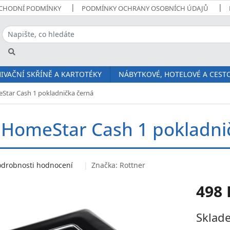
CHODNÍ PODMÍNKY
PODMÍNKY OCHRANY OSOBNÍCH ÚDAJŮ
IVAČNÍ SKŘÍNĚ A KARTOTÉKY
NÁBYTKOVÉ, HOTELOVÉ A CESTO
Star Cash 1 pokladnička černá
 HomeStar Cash 1 pokladni
odrobnosti hodnocení
Značka:
Rottner
498 
Měrná
Sklade
cena: