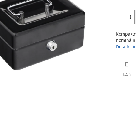
Kompaktní
nominální
Detailní 
TISK