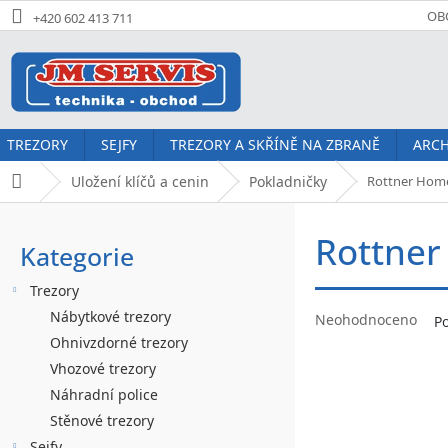
Přejít
OB
+420 602 413 711
na
obsah
TREZORY
SEJFY
TREZORY A SKŘÍNĚ NA ZBRANĚ
ARCH
Uložení klíčů a cenin
Pokladničky
Rottner Home
Domů
P
Rottner
o
Kategorie
Přeskočit
kategorie
s
Trezory
t
Průměrné
Nábytkové trezory
Neohodnoceno
P
hodnocení
r
Ohnivzdorné trezory
produktu
Vhozové trezory
a
je
Náhradní police
0,0
n
z
Stěnové trezory
5
Sejfy