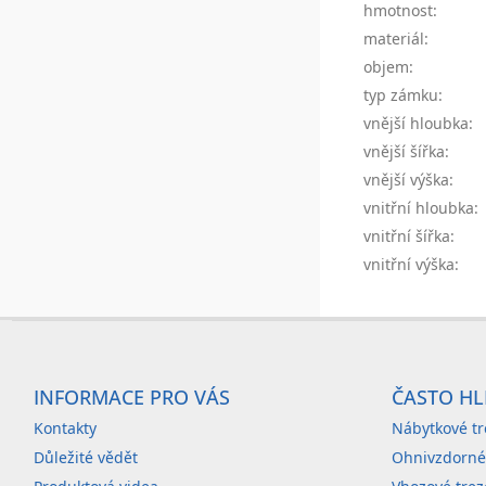
hmotnost
:
materiál
:
objem
:
typ zámku
:
vnější hloubka
:
vnější šířka
:
vnější výška
:
vnitřní hloubka
:
vnitřní šířka
:
vnitřní výška
:
Z
á
INFORMACE PRO VÁS
ČASTO HL
p
Kontakty
Nábytkové tr
a
Důležité vědět
Ohnivzdorné
t