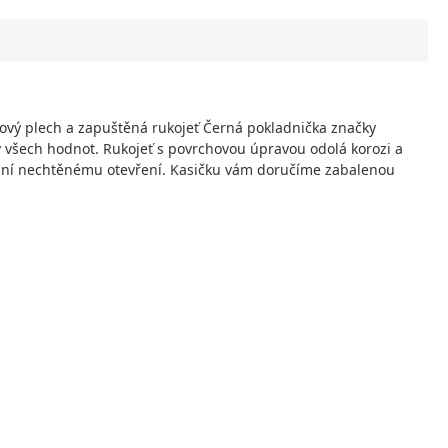
elový plech a zapuštěná rukojeť Černá pokladnička značky
 všech hodnot. Rukojeť s povrchovou úpravou odolá korozi a
abrání nechtěnému otevření. Kasičku vám doručíme zabalenou