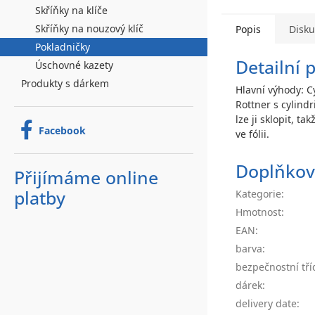
Skříňky na klíče
Skříňky na nouzový klíč
Popis
Disk
Pokladničky
Detailní 
Úschovné kazety
Produkty s dárkem
Hlavní výhody: C
Rottner s cylind
lze ji sklopit, 
Facebook
ve fólii.
Doplňkov
Přijímáme online
platby
Kategorie
:
Hmotnost
:
EAN
:
barva
:
bezpečnostní tří
dárek
:
delivery date
: