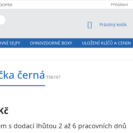
Přihlášení
DOPRAVA A PLATBA
KOMFORTNÍ DORUČENÍ JM SERVIS
O NÁS
NÁKUPNÍ KOŠÍK
Prázdný košík
VNÍ SEJFY
OHNIVZDORNÉ BOXY
ULOŽENÍ KLÍČŮ A CENIN
čka černá
T06107
Kč
m s dodací lhůtou 2 až 6 pracovních dnů