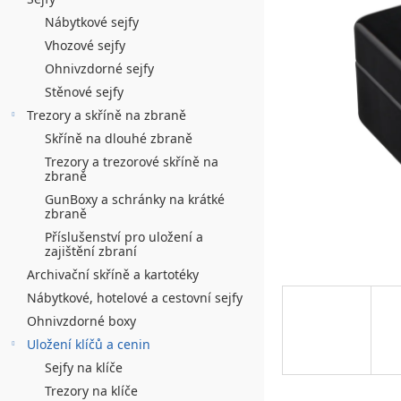
n
hvězdiček.
í
Nábytkové sejfy
Vhozové sejfy
p
Ohnivzdorné sejfy
a
Stěnové sejfy
n
Trezory a skříně na zbraně
Skříně na dlouhé zbraně
e
Trezory a trezorové skříně na
l
zbraně
GunBoxy a schránky na krátké
zbraně
Příslušenství pro uložení a
zajištění zbraní
Archivační skříně a kartotéky
Nábytkové, hotelové a cestovní sejfy
Ohnivzdorné boxy
Uložení klíčů a cenin
Sejfy na klíče
Trezory na klíče