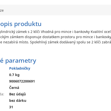
uze
popis produktu
ylindrický zámek s 2 klíči Vhodná pro mince i bankovky Kvalitní oc
rickým zámkem disponuje dostatkem prostoru pro mince i bankovky
takže nezabírá místo. Spolehlivý zámek dodávaný spolu se 2 klíči z
é parametry
Pokladničky
0.7 kg
9006072200691
Černá
da
:
Bez údajů
bez dárku
31