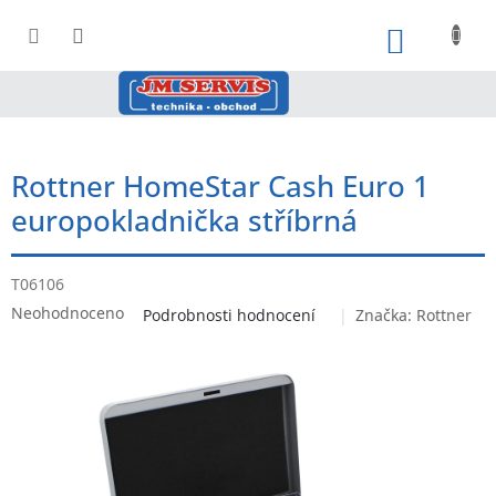
Přejít
na
NÁKUPNÍ
obsah
Rottner HomeStar Cash Euro 1
europokladnička stříbrná
T06106
Průměrné
Neohodnoceno
Podrobnosti hodnocení
Značka:
Rottner
hodnocení
produktu
je
0,0
z
5
hvězdiček.