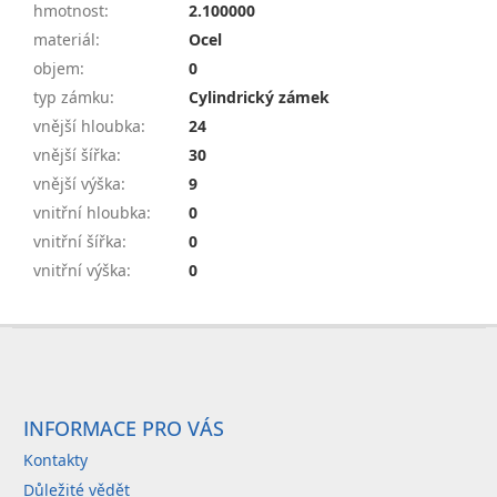
hmotnost
:
2.100000
materiál
:
Ocel
objem
:
0
typ zámku
:
Cylindrický zámek
vnější hloubka
:
24
vnější šířka
:
30
vnější výška
:
9
vnitřní hloubka
:
0
vnitřní šířka
:
0
vnitřní výška
:
0
Z
á
p
a
INFORMACE PRO VÁS
t
Kontakty
í
Důležité vědět