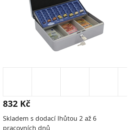
832 Kč
Měrná
Skladem s dodací lhůtou 2 až 6
cena:
pracovních dnů