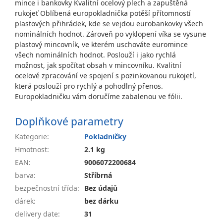
mince i bankovky Kvalitní ocelový plech a zapuštěná
rukojeť Oblíbená europokladnička potěší přítomností
plastových přihrádek, kde se vejdou eurobankovky všech
nominálních hodnot. Zároveň po vyklopení víka se vysune
plastový mincovník, ve kterém uschováte euromince
všech nominálních hodnot. Poslouží i jako rychlá
možnost, jak spočítat obsah v mincovníku. Kvalitní
ocelové zpracování ve spojení s pozinkovanou rukojetí,
která poslouží pro rychlý a pohodlný přenos.
Europokladničku vám doručíme zabalenou ve fólii.
Doplňkové parametry
Kategorie
:
Pokladničky
Hmotnost
:
2.1 kg
EAN
:
9006072200684
barva
:
Stříbrná
bezpečnostní třída
:
Bez údajů
dárek
:
bez dárku
delivery date
:
31