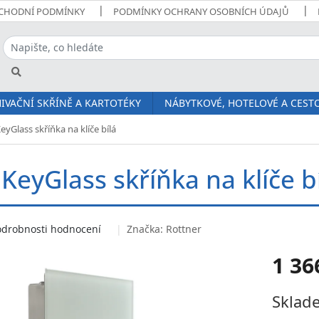
CHODNÍ PODMÍNKY
PODMÍNKY OCHRANY OSOBNÍCH ÚDAJŮ
IVAČNÍ SKŘÍNĚ A KARTOTÉKY
NÁBYTKOVÉ, HOTELOVÉ A CESTO
eyGlass skříňka na klíče bílá
KeyGlass skříňka na klíče b
odrobnosti hodnocení
Značka:
Rottner
1 36
Měrná
Sklade
cena: