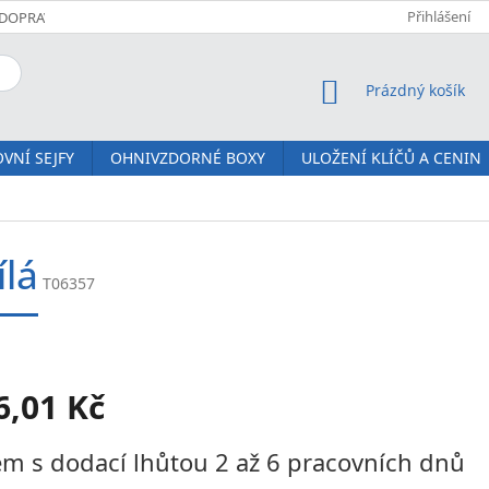
Přihlášení
DOPRAVA A PLATBA
KOMFORTNÍ DORUČENÍ JM SERVIS
O NÁS
NÁKUPNÍ KOŠÍK
Prázdný košík
VNÍ SEJFY
OHNIVZDORNÉ BOXY
ULOŽENÍ KLÍČŮ A CENIN
ílá
T06357
6,01 Kč
m s dodací lhůtou 2 až 6 pracovních dnů