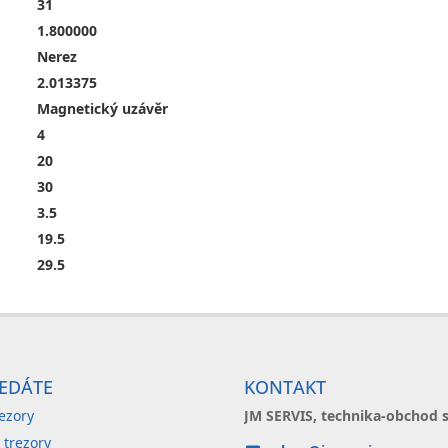
31
1.800000
Nerez
2.013375
Magnetický uzávěr
4
20
30
3.5
19.5
29.5
EDÁTE
KONTAKT
ezory
JM SERVIS, technika-obchod s
 trezory