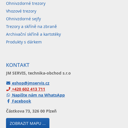
Ohnivzdorné trezory
Vhozové trezory
Ohnivzdorné sejfy
Trezory a skříně na zbraně
Archivační skříně a kartotéky
Produkty s dárkem
KONTAKT
JM SERVIS, technika-obchod s.r.o
eshop@jmservis.cz
+420 602 413 711
Napište nám na WhatsApp
Facebook
Částkova 73, 326 00 Plzeň
ZOBRAZIT MAPU ...