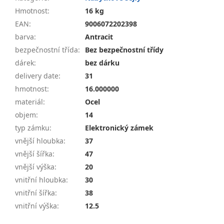
Hmotnost
:
16 kg
EAN
:
9006072202398
barva
:
Antracit
bezpečnostní třída
:
Bez bezpečnostní třídy
dárek
:
bez dárku
delivery date
:
31
hmotnost
:
16.000000
materiál
:
Ocel
objem
:
14
typ zámku
:
Elektronický zámek
vnější hloubka
:
37
vnější šířka
:
47
vnější výška
:
20
vnitřní hloubka
:
30
vnitřní šířka
:
38
vnitřní výška
:
12.5