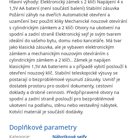
Hlavní výhody: Elektronický zámek s 2 klíči Napájení 4 x
1,5V AA baterií (není součástí balení) Stabilní zásuvka
Požární záhyb na dveřích Automatické otevření a
uzamčení bez použití kliky Mechanické nouzové otevírání
s cylindrickým zámkem a 2 klíči Otvory na ukotvení na
spodní a zadní straně Elektronický sejf je svým tvarem
ideální do vašeho bytu, domu nebo kanceláře. Má tvar
jako klasická zásuvka, ale je vybaven elektronickým
zámkem a mechanickým nouzovým otevíráním s
cylindrickým zámkem a 2 klíči.. Zámek je napájen
klasickými 1,5V AA bateriemi a v případě vybití poslouží k
otevření nouzový klíč. Stabilní teleskopické výsuvy se
postarají o bezproblémové vysunutí zásuvky. Uvnitř je
dostatek prostoru pro osobní dokumenty, cestovní
doklady a drobné cennosti. Předpřipravené otvory na
spodní a zadní straně poslouží pro bezproblémové
ukotvení na podlahu, stěnu nebo vestavěný nábytek.
Kotvící materiál je součástí dodávky.
Doplňkové parametry
Kategorie
:
Nábytkové sejfy