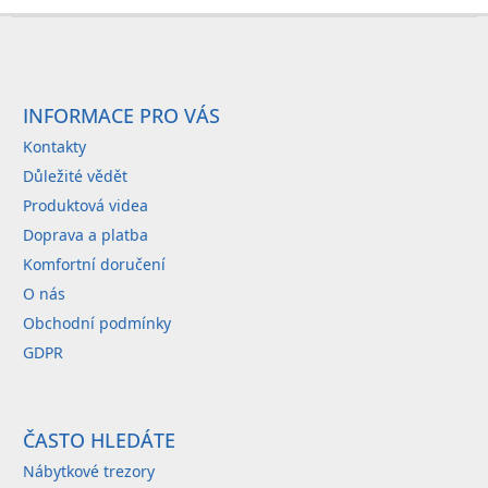
Z
á
p
a
INFORMACE PRO VÁS
t
Kontakty
í
Důležité vědět
Produktová videa
Doprava a platba
Komfortní doručení
O nás
Obchodní podmínky
GDPR
ČASTO HLEDÁTE
Nábytkové trezory