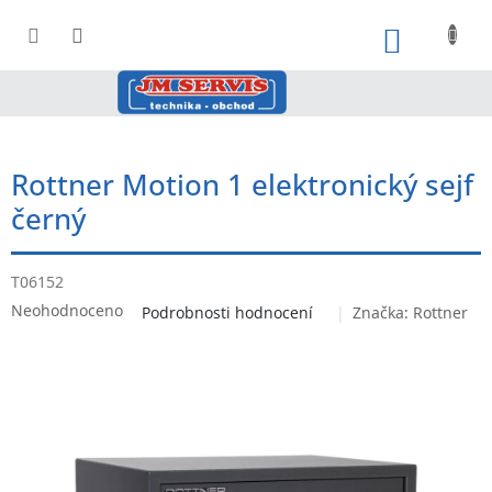
Přejít
na
NÁKUPNÍ
obsah
Rottner Motion 1 elektronický sejf
černý
T06152
Průměrné
Neohodnoceno
Podrobnosti hodnocení
Značka:
Rottner
hodnocení
produktu
je
0,0
z
5
hvězdiček.