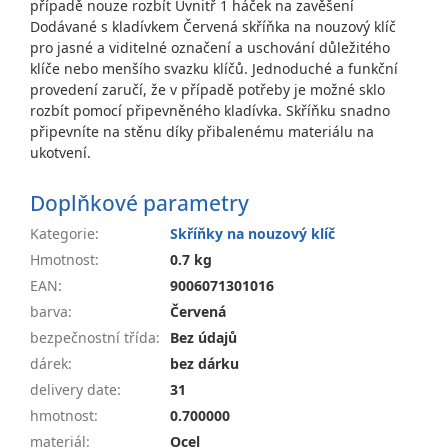
případě nouze rozbít Uvnitř 1 háček na zavěšení
Dodávané s kladívkem Červená skříňka na nouzový klíč
pro jasné a viditelné označení a uschování důležitého
klíče nebo menšího svazku klíčů. Jednoduché a funkční
provedení zaručí, že v případě potřeby je možné sklo
rozbít pomocí připevněného kladívka. Skříňku snadno
připevníte na stěnu díky přibalenému materiálu na
ukotvení.
Doplňkové parametry
Kategorie
:
Skříňky na nouzový klíč
Hmotnost
:
0.7 kg
EAN
:
9006071301016
barva
:
Červená
bezpečnostní třída
:
Bez údajů
dárek
:
bez dárku
delivery date
:
31
hmotnost
:
0.700000
materiál
:
Ocel