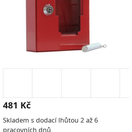
481 Kč
Měrná
Skladem s dodací lhůtou 2 až 6
cena:
pracovních dnů