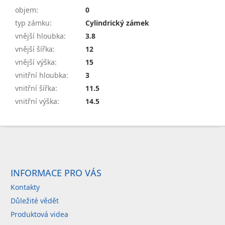
objem
:
0
typ zámku
:
Cylindrický zámek
vnější hloubka
:
3.8
vnější šířka
:
12
vnější výška
:
15
vnitřní hloubka
:
3
vnitřní šířka
:
11.5
vnitřní výška
:
14.5
Z
á
p
a
INFORMACE PRO VÁS
t
Kontakty
í
Důležité vědět
Produktová videa