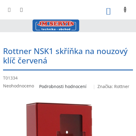
Přejít
na
NÁKUPNÍ
obsah
Rottner NSK1 skříňka na nouzový
klíč červená
T01334
Průměrné
Neohodnoceno
Podrobnosti hodnocení
Značka:
Rottner
hodnocení
produktu
je
0,0
z
5
hvězdiček.