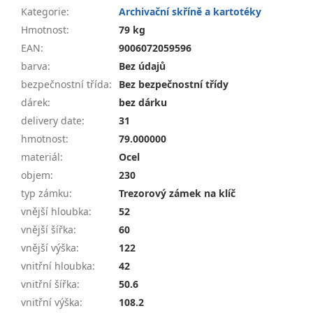
Kategorie
:
Archivační skříně a kartotéky
Hmotnost
:
79 kg
EAN
:
9006072059596
barva
:
Bez údajů
bezpečnostní třída
:
Bez bezpečnostní třídy
dárek
:
bez dárku
delivery date
:
31
hmotnost
:
79.000000
materiál
:
Ocel
objem
:
230
typ zámku
:
Trezorový zámek na klíč
vnější hloubka
:
52
vnější šířka
:
60
vnější výška
:
122
vnitřní hloubka
:
42
vnitřní šířka
:
50.6
vnitřní výška
:
108.2