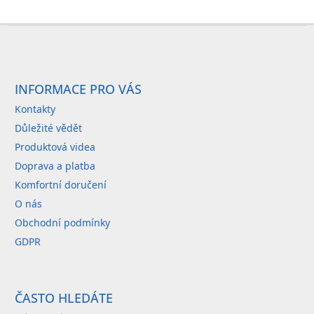
Z
á
p
a
INFORMACE PRO VÁS
t
Kontakty
í
Důležité vědět
Produktová videa
Doprava a platba
Komfortní doručení
O nás
Obchodní podmínky
GDPR
ČASTO HLEDÁTE