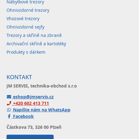
Nábytkové trezory
Ohnivzdorné trezory
Vhozové trezory
Ohnivzdorné sejfy
Trezory a skříně na zbraně
Archivační skříně a kartotéky
Produkty s dárkem
KONTAKT
JM SERVIS, technika-obchod s.r.o
eshop@jmservis.cz
+420 602 413 711
Napište nám na WhatsApp
Facebook
Částkova 73, 326 00 Plzeň