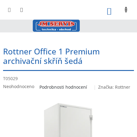
Přejít
na
NÁKUPNÍ
obsah
Rottner Office 1 Premium
archivační skříň šedá
T05029
Průměrné
Neohodnoceno
Podrobnosti hodnocení
Značka:
Rottner
hodnocení
produktu
je
0,0
z
5
hvězdiček.