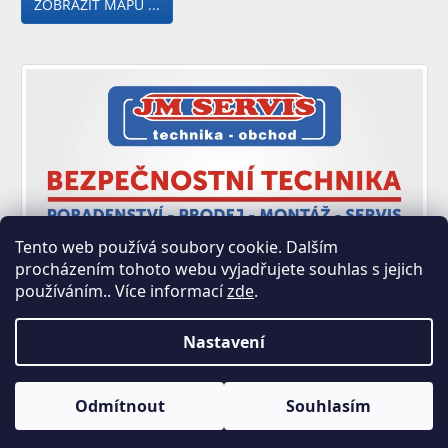
ZOBRAZIT MAPU ...
Tento web používá soubory cookie. Dalším
procházením tohoto webu vyjadřujete souhlas s jejich
používáním.. Více informací
zde
.
Nastavení
Copyright 2026
JM SERVIS E-shop - Zastoupení Trezory
Odmítnout
Souhlasím
Rottner
. Všechna práva vyhrazena.