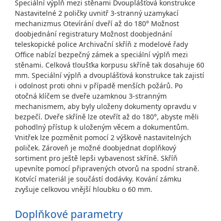
Speciální výplň mezi stěnami Dvouplášťová konstrukce
Nastavitelné 2 poličky uvnitř 3-stranný uzamykací
mechanizmus Otevírání dveří až do 180° Možnost
doobjednání registratury Možnost doobjednání
teleskopické police Archivační skříň z modelové řady
Office nabízí bezpečný zámek a speciální výplň mezi
stěnami. Celková tloušťka korpusu skříně tak dosahuje 60
mm. Speciální výplň a dvouplášťová konstrukce tak zajistí
i odolnost proti ohni v případě menších požárů. Po
otočná klíčem se dveře uzamknou 3-stranným
mechanismem, aby byly uloženy dokumenty opravdu v
bezpečí. Dveře skříně lze otevřít až do 180°, abyste měli
pohodlný přístup k uloženým věcem a dokumentům.
Vnitřek lze pozměnit pomocí 2 výškově nastavitelných
poliček. Zároveň je možné doobjednat doplňkový
sortiment pro ještě lepši vybavenost skříně. Skříň
upevníte pomocí připravených otvorů na spodní straně.
Kotvící materiál je součástí dodávky. Kování zámku
zvyšuje celkovou vnější hloubku o 60 mm.
Doplňkové parametry