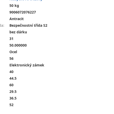
50 kg
9006072076227
Antracit
da
:
Bezpečnostní třída S2
bez dárku
31
50.000000
Ocel
56
Elektronický zámek
40
44.5
60
29.5
36.5
52