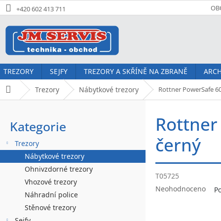
Přejít
OB
+420 602 413 711
na
obsah
TREZORY
SEJFY
TREZORY A SKŘÍNĚ NA ZBRANĚ
ARCH
Trezory
Nábytkové trezory
Rottner PowerSafe 60
Domů
P
Rottner
o
Kategorie
Přeskočit
kategorie
s
černý
Trezory
t
Nábytkové trezory
r
Ohnivzdorné trezory
T05725
Vhozové trezory
a
Průměrné
Neohodnoceno
P
Náhradní police
hodnocení
n
produktu
Stěnové trezory
je
Sejfy