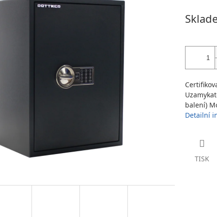
Měrná
Sklade
cena:
Certifiko
Uzamykate
balení) M
Detailní 
TISK