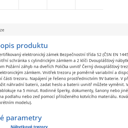
uze
popis produktu
ertifikovaný elektronický zámek Bezpečnostní třída S2 (ČSN EN 14
třní schránka s cylindrickým zámkem a 2 klíči Dvouplášťový nábytkov
mm Požární záhyb na dveřích Polička uvnitř Černý dvouplášťový trez
lektronickým zámkem. Vnitřek trezoru je poměrně variabilní a di
 části trezoru. Napájení je řešeno prostřednictvím 9V baterie. V pří
ložit náhradní baterii, zadat heslo a baterii uvnitř můžete vyměnit
ablokuje na 5 minut. Rodinné šperky, dokumenty, šanony nebo jiné
a podlahu nebo zeď pomocí přiloženého kotvícího materiálu. Kován
nkrétním modelu).
é parametry
Nábytkové trezory