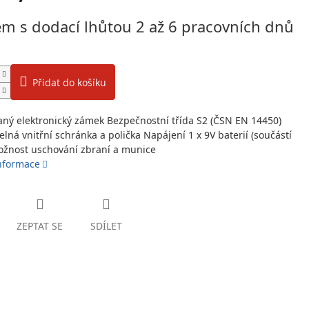
m s dodací lhůtou 2 až 6 pracovních dnů
Přidat do košíku
vaný elektronický zámek Bezpečnostní třída S2 (ČSN EN 14450)
lná vnitřní schránka a polička Napájení 1 x 9V baterií (součástí
ožnost uschování zbraní a munice
informace
ZEPTAT SE
SDÍLET