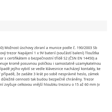
450) Možnost úschovy zbraní a munice podle č. 190/2003 Sb
ý trezor Napájení 1 x 9V baterií (součástí balení) Tloušťka
or s certifikátem o bezpečnostní třídě S2 (ČSN EN 14450) a
sponuje kromě posuvnou poličkou i samostatně uzamykatelnou
padě jejího vybití se vedle klávesnice nacházejí kontakty, ke
. V případě, že zadáte 3 krát po sobě nesprávné heslo, zámek
 důležité cennosti tak budou bezpečně chráněny. Trezor
í zvyšuje celkovou vnější hloubku trezoru o 15 až 60 mm (v