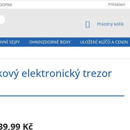
Přihlášení
DOPRAVA A PLATBA
KOMFORTNÍ DORUČENÍ JM SERVIS
O NÁS
NÁKUPNÍ KOŠÍK
Prázdný košík
VNÍ SEJFY
OHNIVZDORNÉ BOXY
ULOŽENÍ KLÍČŮ A CENIN
ový elektronický trezor
39,99 Kč