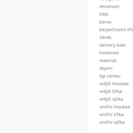
Hmotnost
:
EAN
:
barva
:
bezpečnostní tří
dárek
:
delivery date
:
hmotnost
:
materiál
:
objem
:
typ zámku
:
vnější hloubka
:
vnější šířka
:
vnější výška
:
vnitřní hloubka
:
vnitřní šířka
:
vnitřní výška
: