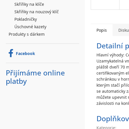
Skříňky na klíče
Skříňky na nouzový klíč
Pokladničky
Úschovné kazety
Popis
Disk
Produkty s dárkem
Detailní 
Facebook
Hlavní výhody: C
Uzamykatelná vni
pláště dveří 70 
Přijímáme online
certifikovaným e
schránkou v horní
platby
kterým stačí při
se automaticky z
můžete upevnit n
závislosti na ko
Doplňkov
Kategorie
: