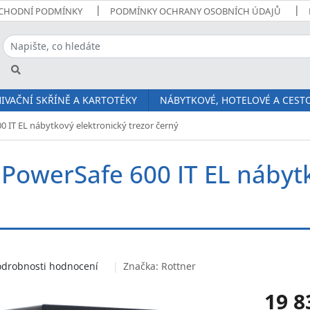
CHODNÍ PODMÍNKY
PODMÍNKY OCHRANY OSOBNÍCH ÚDAJŮ
IVAČNÍ SKŘÍNĚ A KARTOTÉKY
NÁBYTKOVÉ, HOTELOVÉ A CESTO
0 IT EL nábytkový elektronický trezor černý
 PowerSafe 600 IT EL nábytk
odrobnosti hodnocení
Značka:
Rottner
19 8