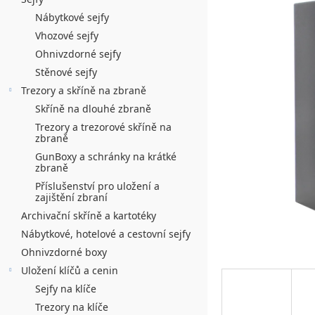
n
0,0
í
Nábytkové sejfy
z
Vhozové sejfy
5
p
hvězdiček.
Ohnivzdorné sejfy
a
Stěnové sejfy
n
Trezory a skříně na zbraně
Skříně na dlouhé zbraně
e
Trezory a trezorové skříně na
l
zbraně
GunBoxy a schránky na krátké
zbraně
Příslušenství pro uložení a
zajištění zbraní
Archivační skříně a kartotéky
Nábytkové, hotelové a cestovní sejfy
Ohnivzdorné boxy
Uložení klíčů a cenin
Sejfy na klíče
Trezory na klíče