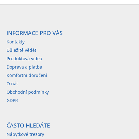
Z
á
p
a
INFORMACE PRO VÁS
t
Kontakty
í
Důležité vědět
Produktová videa
Doprava a platba
Komfortní doručení
O nás
Obchodní podmínky
GDPR
ČASTO HLEDÁTE
Nábytkové trezory