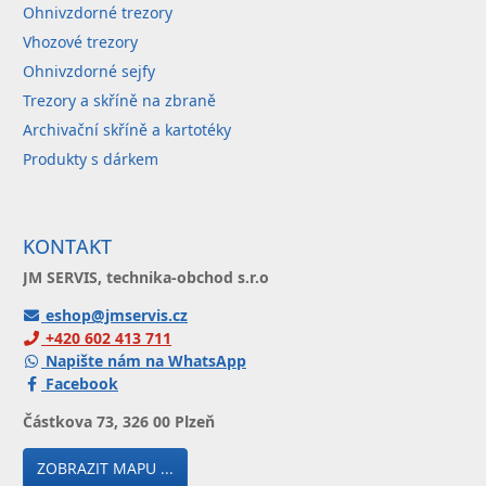
Ohnivzdorné trezory
Vhozové trezory
Ohnivzdorné sejfy
Trezory a skříně na zbraně
Archivační skříně a kartotéky
Produkty s dárkem
KONTAKT
JM SERVIS, technika-obchod s.r.o
eshop@jmservis.cz
+420 602 413 711
Napište nám na WhatsApp
Facebook
Částkova 73, 326 00 Plzeň
ZOBRAZIT MAPU ...