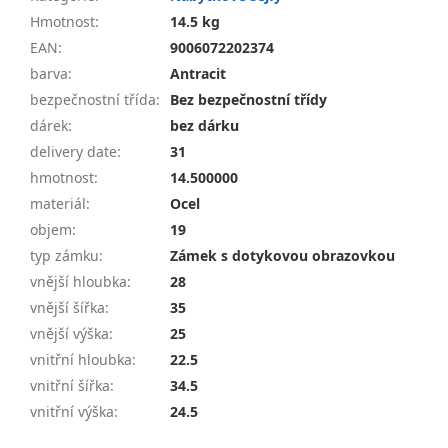
Hmotnost
:
14.5 kg
EAN
:
9006072202374
barva
:
Antracit
bezpečnostní třída
:
Bez bezpečnostní třídy
dárek
:
bez dárku
delivery date
:
31
hmotnost
:
14.500000
materiál
:
Ocel
objem
:
19
typ zámku
:
Zámek s dotykovou obrazovkou
vnější hloubka
:
28
vnější šířka
:
35
vnější výška
:
25
vnitřní hloubka
:
22.5
vnitřní šířka
:
34.5
vnitřní výška
:
24.5