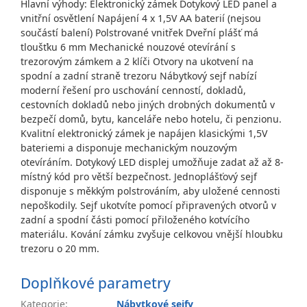
Hlavní výhody: Elektronický zámek Dotykový LED panel a
vnitřní osvětlení Napájení 4 x 1,5V AA baterií (nejsou
součástí balení) Polstrované vnitřek Dveřní plášť má
tloušťku 6 mm Mechanické nouzové otevírání s
trezorovým zámkem a 2 klíči Otvory na ukotvení na
spodní a zadní straně trezoru Nábytkový sejf nabízí
moderní řešení pro uschování cenností, dokladů,
cestovních dokladů nebo jiných drobných dokumentů v
bezpečí domů, bytu, kanceláře nebo hotelu, či penzionu.
Kvalitní elektronický zámek je napájen klasickými 1,5V
bateriemi a disponuje mechanickým nouzovým
otevíráním. Dotykový LED displej umožňuje zadat až až 8-
místný kód pro větší bezpečnost. Jednoplášťový sejf
disponuje s měkkým polstrováním, aby uložené cennosti
nepoškodily. Sejf ukotvíte pomocí připravených otvorů v
zadní a spodní části pomocí přiloženého kotvícího
materiálu. Kování zámku zvyšuje celkovou vnější hloubku
trezoru o 20 mm.
Doplňkové parametry
Kategorie
:
Nábytkové sejfy