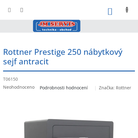
Přejít
na
NÁKUPNÍ
obsah
Rottner Prestige 250 nábytkový
sejf antracit
T06150
Průměrné
Neohodnoceno
Podrobnosti hodnocení
Značka:
Rottner
hodnocení
produktu
je
0,0
z
5
hvězdiček.