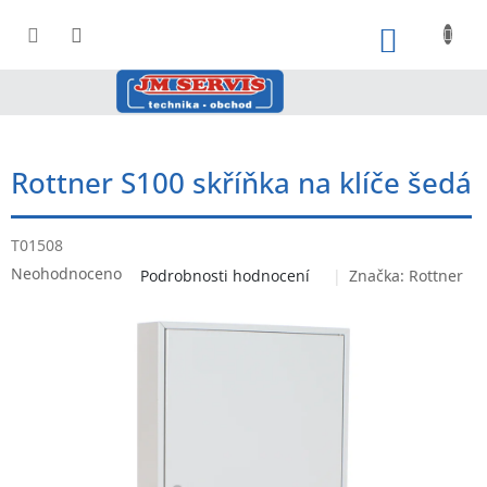
Přejít
na
NÁKUPNÍ
obsah
Rottner S100 skříňka na klíče šedá
T01508
Průměrné
Neohodnoceno
Podrobnosti hodnocení
Značka:
Rottner
hodnocení
produktu
je
0,0
z
5
hvězdiček.