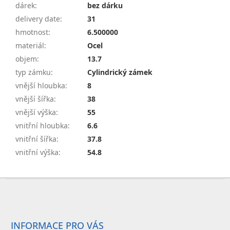
dárek
:
bez dárku
delivery date
:
31
hmotnost
:
6.500000
materiál
:
Ocel
objem
:
13.7
typ zámku
:
Cylindrický zámek
vnější hloubka
:
8
vnější šířka
:
38
vnější výška
:
55
vnitřní hloubka
:
6.6
vnitřní šířka
:
37.8
vnitřní výška
:
54.8
Z
á
p
a
INFORMACE PRO VÁS