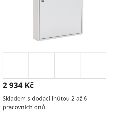
2 934 Kč
Měrná
Skladem s dodací lhůtou 2 až 6
cena:
pracovních dnů