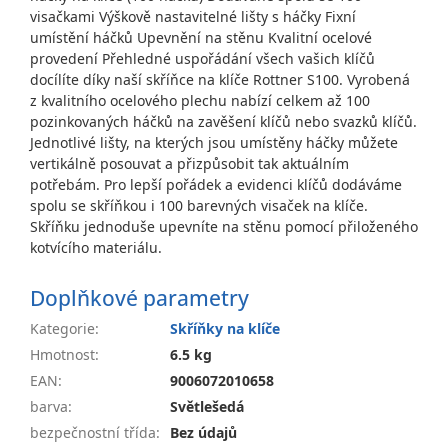
visačkami Výškově nastavitelné lišty s háčky Fixní
umístění háčků Upevnění na stěnu Kvalitní ocelové
provedení Přehledné uspořádání všech vašich klíčů
docílíte díky naší skříňce na klíče Rottner S100. Vyrobená
z kvalitního ocelového plechu nabízí celkem až 100
pozinkovaných háčků na zavěšení klíčů nebo svazků klíčů.
Jednotlivé lišty, na kterých jsou umístěny háčky můžete
vertikálně posouvat a přizpůsobit tak aktuálním
potřebám. Pro lepší pořádek a evidenci klíčů dodáváme
spolu se skříňkou i 100 barevných visaček na klíče.
Skříňku jednoduše upevníte na stěnu pomocí přiloženého
kotvícího materiálu.
Doplňkové parametry
Kategorie
:
Skříňky na klíče
Hmotnost
:
6.5 kg
EAN
:
9006072010658
barva
:
Světlešedá
bezpečnostní třída
:
Bez údajů