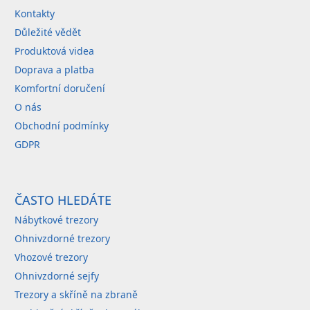
t
Kontakty
í
Důležité vědět
Produktová videa
Doprava a platba
Komfortní doručení
O nás
Obchodní podmínky
GDPR
ČASTO HLEDÁTE
Nábytkové trezory
Ohnivzdorné trezory
Vhozové trezory
Ohnivzdorné sejfy
Trezory a skříně na zbraně