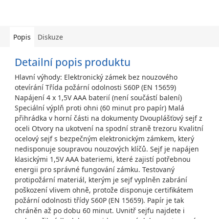
Popis
Diskuze
Detailní popis produktu
Hlavní výhody: Elektronický zámek bez nouzového
otevírání Třída požární odolnosti S60P (EN 15659)
Napájení 4 x 1,5V AAA baterií (není součástí balení)
Speciální výplň proti ohni (60 minut pro papír) Malá
přihrádka v horní části na dokumenty Dvouplášťový sejf z
oceli Otvory na ukotvení na spodní straně trezoru Kvalitní
ocelový sejf s bezpečným elektronickým zámkem, který
nedisponuje soupravou nouzových klíčů. Sejf je napájen
klasickými 1,5V AAA bateriemi, které zajistí potřebnou
energii pro správné fungování zámku. Testovaný
protipožární materiál, kterým je sejf vyplněn zabrání
poškození vlivem ohně, protože disponuje certifikátem
požární odolnosti třídy S60P (EN 15659). Papír je tak
chráněn až po dobu 60 minut. Uvnitř sejfu najdete i