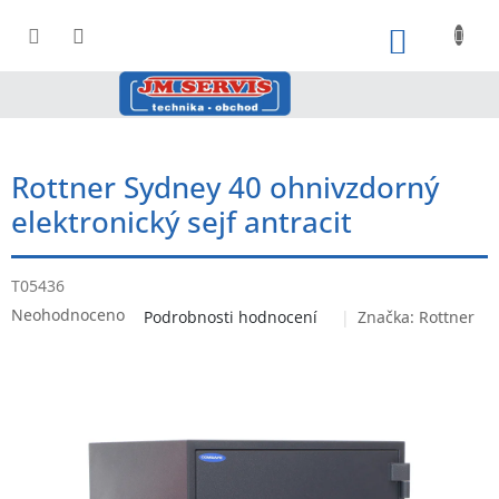
Přejít
na
NÁKUPNÍ
obsah
Rottner Sydney 40 ohnivzdorný
elektronický sejf antracit
T05436
Průměrné
Neohodnoceno
Podrobnosti hodnocení
Značka:
Rottner
hodnocení
produktu
je
0,0
z
5
hvězdiček.