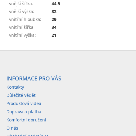
vnější šířka
:
44.5
vnější výška
:
32
vnitřní hloubka
:
29
vnitřní šířka
:
34
vnitřní výška
:
21
Z
á
p
a
INFORMACE PRO VÁS
t
Kontakty
í
Důležité vědět
Produktová videa
Doprava a platba
Komfortní doručení
O nás