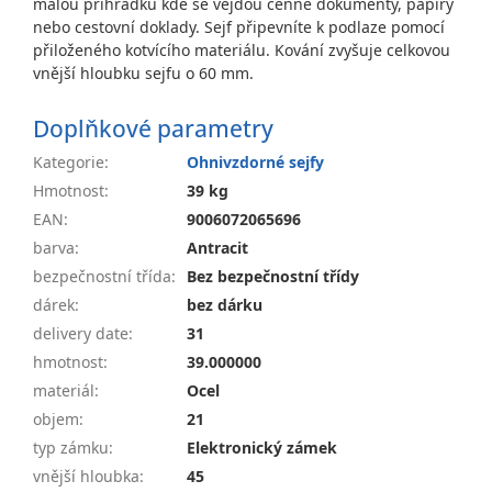
malou přihrádku kde se vejdou cenné dokumenty, papíry
nebo cestovní doklady. Sejf připevníte k podlaze pomocí
přiloženého kotvícího materiálu. Kování zvyšuje celkovou
vnější hloubku sejfu o 60 mm.
Doplňkové parametry
Kategorie
:
Ohnivzdorné sejfy
Hmotnost
:
39 kg
EAN
:
9006072065696
barva
:
Antracit
bezpečnostní třída
:
Bez bezpečnostní třídy
dárek
:
bez dárku
delivery date
:
31
hmotnost
:
39.000000
materiál
:
Ocel
objem
:
21
typ zámku
:
Elektronický zámek
vnější hloubka
:
45