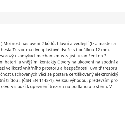
) Možnost nastavení 2 kódů, hlavní a vedlejší (tzv. master a
í hesla Trezor má dvouplášťové dveře s tloušťkou 12 mm.
 Rozvorový uzamykací mechanizmus zajistí uzamčení na 3
í baterií a vnějšími kontakty Otvory na ukotvení na spodní a
 velikostí vnitřního prostoru a bezpečností. Uvnitř trezoru
nost uschovaných věcí se postará certifikovaný elektronický
tní třídou I (ČSN EN 1143-1). Velkou výhodou, především pro
 otvory slouží k upevnění trezoru na podlahu a o stěnu. V