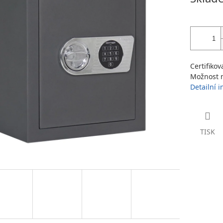
cena:
Certifiko
Možnost n
Detailní 
TISK