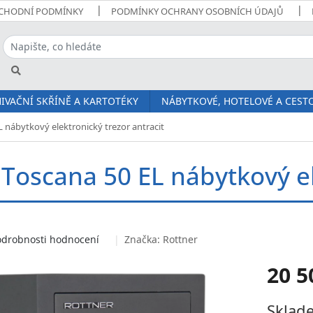
CHODNÍ PODMÍNKY
PODMÍNKY OCHRANY OSOBNÍCH ÚDAJŮ
IVAČNÍ SKŘÍNĚ A KARTOTÉKY
NÁBYTKOVÉ, HOTELOVÉ A CESTO
 nábytkový elektronický trezor antracit
 Toscana 50 EL nábytkový el
odrobnosti hodnocení
Značka:
Rottner
20 5
Měrná
Sklade