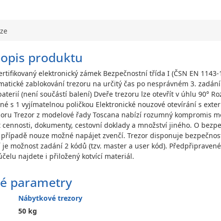
uze
popis produktu
ertifikovaný elektronický zámek Bezpečnostní třída I (ČSN EN 1143-1
matické zablokování trezoru na určitý čas po nesprávném 3. zadán
baterií (není součástí balení) Dveře trezoru lze otevřít v úhlu 90°
é s 1 vyjímatelnou poličkou Elektronické nouzové otevírání s extern
zoru Trezor z modelové řady Toscana nabízí rozumný kompromis mezi
cennosti, dokumenty, cestovní doklady a množství jiného. O bezpeč
v případě nouze možné napájet zvenčí. Trezor disponuje bezpečnos
í je možnost zadání 2 kódů (tzv. master a user kód). Předpřipravené
čelu najdete i přiložený kotvící materiál.
é parametry
Nábytkové trezory
50 kg