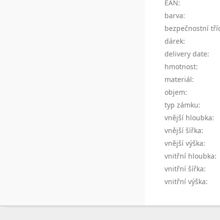
EAN
:
barva
:
bezpečnostní tří
dárek
:
delivery date
:
hmotnost
:
materiál
:
objem
:
typ zámku
:
vnější hloubka
:
vnější šířka
:
vnější výška
:
vnitřní hloubka
:
vnitřní šířka
:
vnitřní výška
:
Z