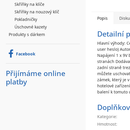
Skříňky na klíče
Skříňky na nouzový klíč
Popis
Disk
Pokladničky
Úschovné kazety
Detailní 
Produkty s dárkem
Hlavní výhody: C
user heslo) Auto
Facebook
Napájení 1 x 9V 
stranách Dodávan
zadní straně tre
Přijímáme online
můžete uschovat 
zámek, který je 
platby
hotelové zařízen
balení k tomuto ú
Doplňkov
Kategorie
:
Hmotnost
: