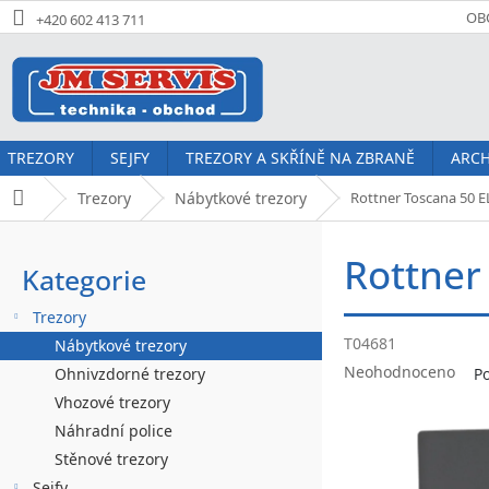
Přejít
OB
+420 602 413 711
na
obsah
TREZORY
SEJFY
TREZORY A SKŘÍNĚ NA ZBRANĚ
ARCH
Trezory
Nábytkové trezory
Rottner Toscana 50 EL
Domů
P
Rottner
o
Kategorie
Přeskočit
kategorie
s
Trezory
t
T04681
Nábytkové trezory
Průměrné
r
Neohodnoceno
Ohnivzdorné trezory
P
hodnocení
Vhozové trezory
a
produktu
Náhradní police
je
n
0,0
Stěnové trezory
z
Sejfy