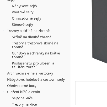
n
5
í
Nábytkové sejfy
hvězdiček.
Vhozové sejfy
p
Ohnivzdorné sejfy
a
Stěnové sejfy
n
Trezory a skříně na zbraně
Skříně na dlouhé zbraně
e
Trezory a trezorové skříně na
l
zbraně
GunBoxy a schránky na krátké
zbraně
Příslušenství pro uložení a
zajištění zbraní
Archivační skříně a kartotéky
Nábytkové, hotelové a cestovní sejfy
Ohnivzdorné boxy
Uložení klíčů a cenin
Sejfy na klíče
Trezory na klíče