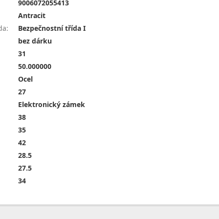
9006072055413
Antracit
da
:
Bezpečnostní třída I
bez dárku
31
50.000000
Ocel
27
Elektronický zámek
38
35
42
28.5
27.5
34