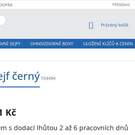
Přihlášení
DOPRAVA A PLATBA
KOMFORTNÍ DORUČENÍ JM SERVIS
O NÁS
NÁKUPNÍ KOŠÍK
Prázdný košík
VNÍ SEJFY
OHNIVZDORNÉ BOXY
ULOŽENÍ KLÍČŮ A CENIN
ejf černý
T04494
1 Kč
m s dodací lhůtou 2 až 6 pracovních dnů