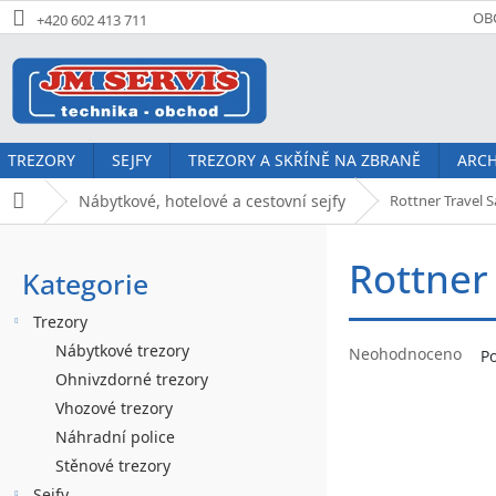
Přejít
OB
+420 602 413 711
na
obsah
TREZORY
SEJFY
TREZORY A SKŘÍNĚ NA ZBRANĚ
ARCH
Nábytkové, hotelové a cestovní sejfy
Rottner Travel S
Domů
P
Rottner 
o
Kategorie
Přeskočit
kategorie
s
Trezory
t
Průměrné
Nábytkové trezory
Neohodnoceno
P
hodnocení
r
Ohnivzdorné trezory
produktu
Vhozové trezory
a
je
Náhradní police
0,0
n
z
Stěnové trezory
5
Sejfy