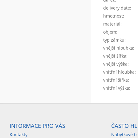
delivery date
:
hmotnost
:
materiál
:
objem
:
typ zámku
:
vnější hloubka
:
vnější šířka
:
vnější výška
:
vnitřní hloubka
:
vnitřní šířka
:
vnitřní výška
:
Z
á
INFORMACE PRO VÁS
ČASTO HL
p
Kontakty
Nábytkové tr