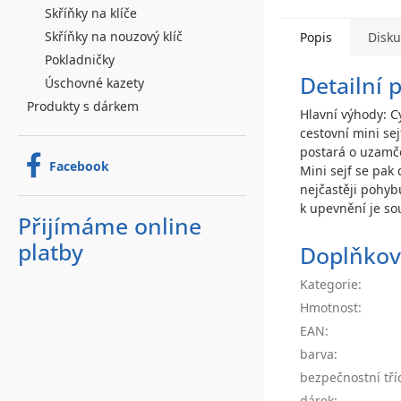
Skříňky na klíče
Skříňky na nouzový klíč
Popis
Disk
Pokladničky
Detailní 
Úschovné kazety
Produkty s dárkem
Hlavní výhody: C
cestovní mini se
postará o uzamče
Facebook
Mini sejf se pak
nejčastěji pohyb
k upevnění je sou
Přijímáme online
platby
Doplňkov
Kategorie
:
Hmotnost
:
EAN
:
barva
:
bezpečnostní tří
dárek
: