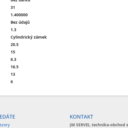
31
1.400000
Bez údajů
1.3
Cylindrický zámek
20.5
15
6.3
16.5
13
6
EDÁTE
KONTAKT
ezory
JM SERVIS, technika-obchod s