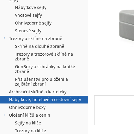
n
hvězdiček.
í
Nábytkové sejfy
Vhozové sejfy
p
Ohnivzdorné sejfy
a
Stěnové sejfy
n
Trezory a skříně na zbraně
Skříně na dlouhé zbraně
e
Trezory a trezorové skříně na
l
zbraně
GunBoxy a schránky na krátké
zbraně
Příslušenství pro uložení a
zajištění zbraní
Archivační skříně a kartotéky
Nábytkové, hotelové a cestovní sejfy
Ohnivzdorné boxy
Uložení klíčů a cenin
Sejfy na klíče
Trezory na klíče