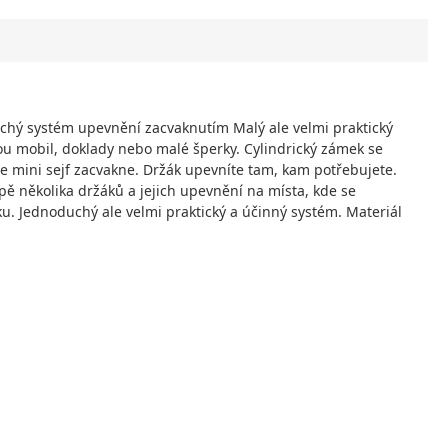
oduchý systém upevnění zacvaknutím Malý ale velmi praktický
bou mobil, doklady nebo malé šperky. Cylindrický zámek se
se mini sejf zacvakne. Držák upevníte tam, kam potřebujete.
ě několika držáků a jejich upevnění na místa, kde se
ku. Jednoduchý ale velmi praktický a účinný systém. Materiál