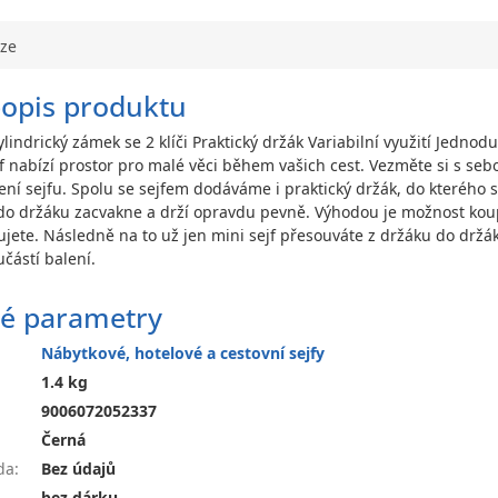
uze
popis produktu
ylindrický zámek se 2 klíči Praktický držák Variabilní využití Jedn
jf nabízí prostor pro malé věci během vašich cest. Vezměte si s se
ní sejfu. Spolu se sejfem dodáváme i praktický držák, do kterého 
 do držáku zacvakne a drží opravdu pevně. Výhodou je možnost koup
ujete. Následně na to už jen mini sejf přesouváte z držáku do držá
částí balení.
é parametry
Nábytkové, hotelové a cestovní sejfy
1.4 kg
9006072052337
Černá
da
:
Bez údajů
bez dárku