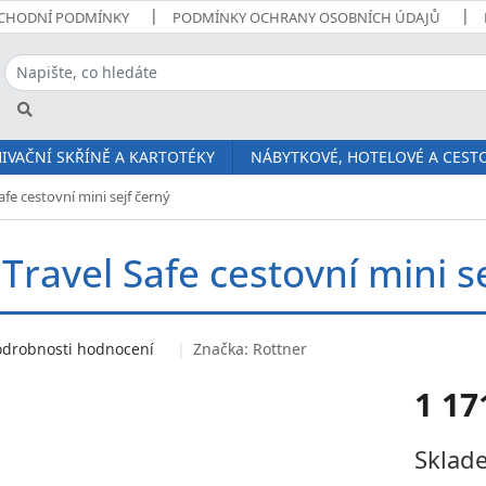
CHODNÍ PODMÍNKY
PODMÍNKY OCHRANY OSOBNÍCH ÚDAJŮ
IVAČNÍ SKŘÍNĚ A KARTOTÉKY
NÁBYTKOVÉ, HOTELOVÉ A CESTO
afe cestovní mini sejf černý
Travel Safe cestovní mini s
odrobnosti hodnocení
Značka:
Rottner
1 17
Měrná
Sklade
cena: