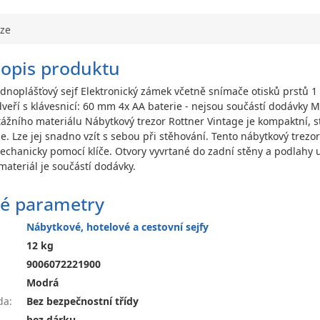
uze
popis produktu
ednoplášťový sejf Elektronický zámek včetně snímače otisků prstů 1
dveří s klávesnicí: 60 mm 4x AA baterie - nejsou součástí dodávky Mo
ního materiálu Nábytkový trezor Rottner Vintage je kompaktní, st
. Lze jej snadno vzít s sebou při stěhování. Tento nábytkový trezor
mechanicky pomocí klíče. Otvory vyvrtané do zadní stěny a podlahy us
materiál je součástí dodávky.
é parametry
Nábytkové, hotelové a cestovní sejfy
12 kg
9006072221900
Modrá
da
:
Bez bezpečnostní třídy
bez dárku