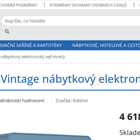
CHODNÍ PODMÍNKY
PODMÍNKY OCHRANY OSOBNÍCH ÚDAJŮ
IVAČNÍ SKŘÍNĚ A KARTOTÉKY
NÁBYTKOVÉ, HOTELOVÉ A CESTO
 nábytkový elektronický sejf modrý
 Vintage nábytkový elektron
odrobnosti hodnocení
Značka:
Rottner
4 61
Měrná
Sklade
cena: