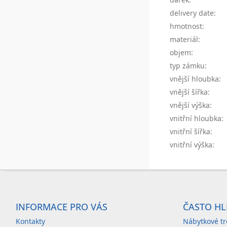
delivery date
:
hmotnost
:
materiál
:
objem
:
typ zámku
:
vnější hloubka
:
vnější šířka
:
vnější výška
:
vnitřní hloubka
:
vnitřní šířka
:
vnitřní výška
:
Z
á
INFORMACE PRO VÁS
ČASTO HL
p
Kontakty
Nábytkové tr