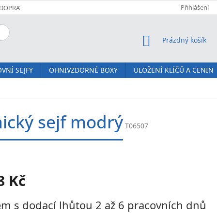
Přihlášení
DOPRAVA A PLATBA
KOMFORTNÍ DORUČENÍ JM SERVIS
O NÁS
NÁKUPNÍ KOŠÍK
Prázdný košík
VNÍ SEJFY
OHNIVZDORNÉ BOXY
ULOŽENÍ KLÍČŮ A CENIN
ický sejf modrý
T06507
8 Kč
m s dodací lhůtou 2 až 6 pracovních dnů