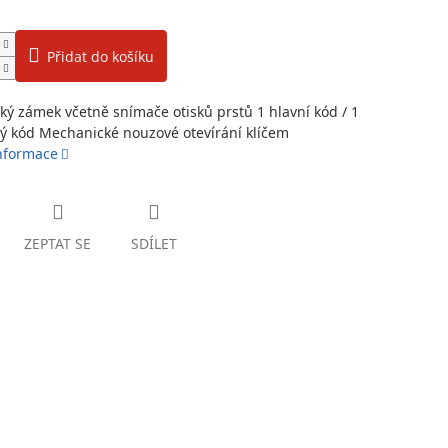
Přidat do košíku
cký zámek včetně snímače otisků prstů 1 hlavní kód / 1
ký kód Mechanické nouzové otevírání klíčem
informace
ZEPTAT SE
SDÍLET