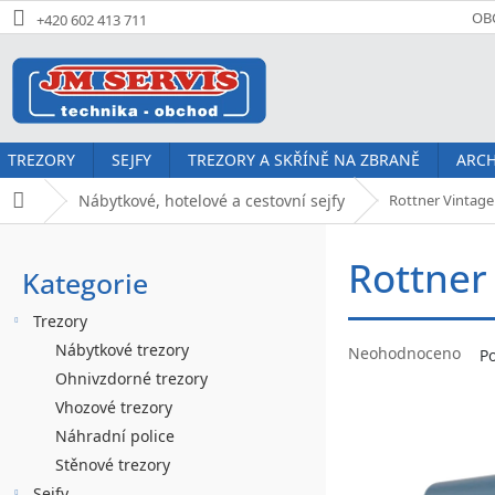
Přejít
OB
+420 602 413 711
na
obsah
TREZORY
SEJFY
TREZORY A SKŘÍNĚ NA ZBRANĚ
ARCH
Nábytkové, hotelové a cestovní sejfy
Rottner Vintage
Domů
P
Rottner
o
Kategorie
Přeskočit
kategorie
s
Trezory
t
Průměrné
Nábytkové trezory
Neohodnoceno
P
hodnocení
r
Ohnivzdorné trezory
produktu
Vhozové trezory
a
je
Náhradní police
0,0
n
z
Stěnové trezory
5
Sejfy