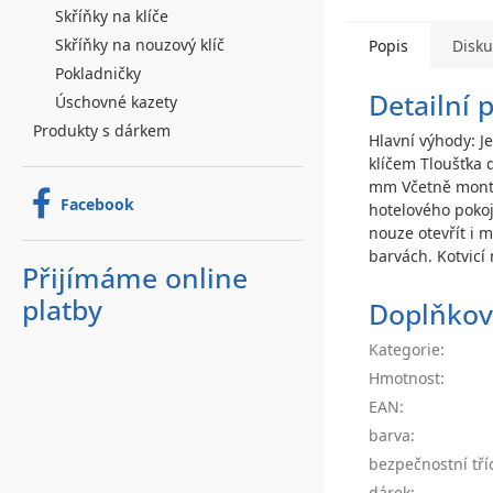
Skříňky na klíče
Skříňky na nouzový klíč
Popis
Disk
Pokladničky
Detailní 
Úschovné kazety
Produkty s dárkem
Hlavní výhody: J
klíčem Tloušťka 
mm Včetně montáž
Facebook
hotelového pokoje
nouze otevřít i 
barvách. Kotvicí 
Přijímáme online
platby
Doplňkov
Kategorie
:
Hmotnost
:
EAN
:
barva
:
bezpečnostní tří
dárek
: