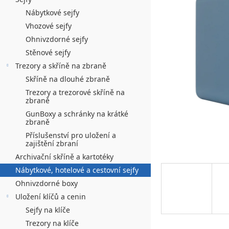
n
hvězdiček.
í
Nábytkové sejfy
Vhozové sejfy
p
Ohnivzdorné sejfy
a
Stěnové sejfy
n
Trezory a skříně na zbraně
Skříně na dlouhé zbraně
e
Trezory a trezorové skříně na
l
zbraně
GunBoxy a schránky na krátké
zbraně
Příslušenství pro uložení a
zajištění zbraní
Archivační skříně a kartotéky
Nábytkové, hotelové a cestovní sejfy
Ohnivzdorné boxy
Uložení klíčů a cenin
Sejfy na klíče
Trezory na klíče