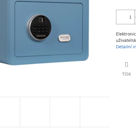
Elektroni
uživatels
Detailní 
TISK