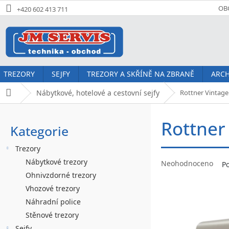
Přejít
OB
+420 602 413 711
na
obsah
TREZORY
SEJFY
TREZORY A SKŘÍNĚ NA ZBRANĚ
ARCH
Nábytkové, hotelové a cestovní sejfy
Rottner Vintage
Domů
P
Rottner
o
Kategorie
Přeskočit
kategorie
s
Trezory
t
Průměrné
Nábytkové trezory
Neohodnoceno
P
hodnocení
r
Ohnivzdorné trezory
produktu
Vhozové trezory
a
je
Náhradní police
0,0
n
z
Stěnové trezory
5
Sejfy