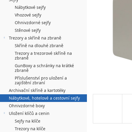
n
hvězdiček.
í
Nábytkové sejfy
Vhozové sejfy
p
Ohnivzdorné sejfy
a
Stěnové sejfy
n
Trezory a skříně na zbraně
Skříně na dlouhé zbraně
e
Trezory a trezorové skříně na
l
zbraně
GunBoxy a schránky na krátké
zbraně
Příslušenství pro uložení a
zajištění zbraní
Archivační skříně a kartotéky
Nábytkové, hotelové a cestovní sejfy
Ohnivzdorné boxy
Uložení klíčů a cenin
Sejfy na klíče
Trezory na klíče