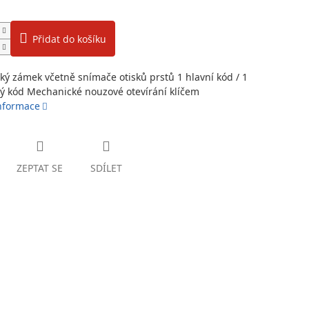
Přidat do košíku
cký zámek včetně snímače otisků prstů 1 hlavní kód / 1
ký kód Mechanické nouzové otevírání klíčem
informace
ZEPTAT SE
SDÍLET