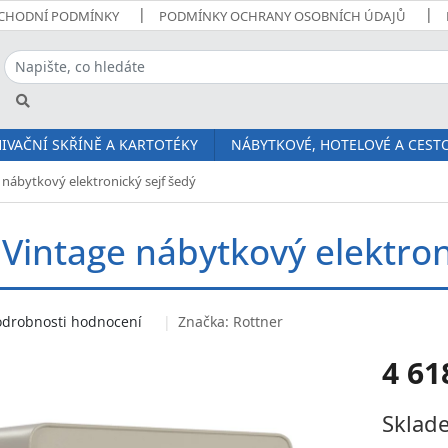
CHODNÍ PODMÍNKY
PODMÍNKY OCHRANY OSOBNÍCH ÚDAJŮ
IVAČNÍ SKŘÍNĚ A KARTOTÉKY
NÁBYTKOVÉ, HOTELOVÉ A CESTO
 nábytkový elektronický sejf šedý
 Vintage nábytkový elektron
odrobnosti hodnocení
Značka:
Rottner
4 61
Měrná
Sklade
cena: