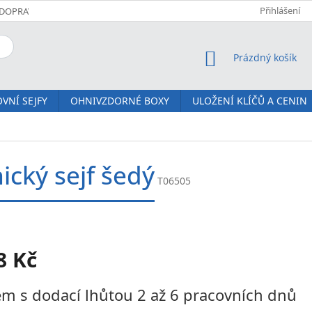
Přihlášení
DOPRAVA A PLATBA
KOMFORTNÍ DORUČENÍ JM SERVIS
O NÁS
NÁKUPNÍ KOŠÍK
Prázdný košík
VNÍ SEJFY
OHNIVZDORNÉ BOXY
ULOŽENÍ KLÍČŮ A CENIN
ický sejf šedý
T06505
8 Kč
m s dodací lhůtou 2 až 6 pracovních dnů