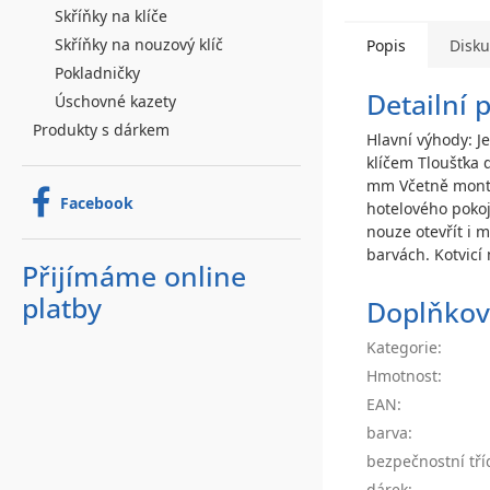
Skříňky na klíče
Skříňky na nouzový klíč
Popis
Disk
Pokladničky
Detailní 
Úschovné kazety
Produkty s dárkem
Hlavní výhody: J
klíčem Tloušťka 
mm Včetně montáž
Facebook
hotelového pokoje
nouze otevřít i 
barvách. Kotvicí 
Přijímáme online
platby
Doplňkov
Kategorie
:
Hmotnost
:
EAN
:
barva
:
bezpečnostní tří
dárek
: