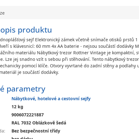
uze
popis produktu
ednoplášťový sejf Elektronický zámek včetně snímače otisků prstů 1
dveří s klávesnicí: 60 mm 4x AA baterie - nejsou součástí dodávky Mo
ního materiálu Nábytkový trezor Rottner Vintage je kompaktní, st
. Lze jej snadno vzít s sebou při stěhování. Tento nábytkový trezor
mechanicky pomocí klíče. Otvory vyvrtané do zadní stěny a podlahy us
materiál je součástí dodávky.
é parametry
Nábytkové, hotelové a cestovní sejfy
12 kg
9006072221887
RAL 7032 Oblázkově šedá
da
:
Bez bezpečnostní třídy
bez dárku