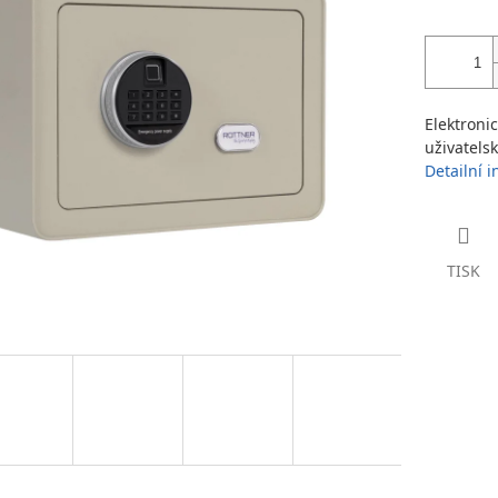
Elektroni
uživatels
Detailní 
TISK