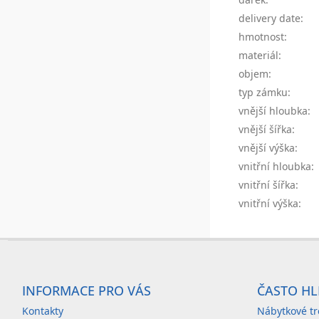
delivery date
:
hmotnost
:
materiál
:
objem
:
typ zámku
:
vnější hloubka
:
vnější šířka
:
vnější výška
:
vnitřní hloubka
:
vnitřní šířka
:
vnitřní výška
:
Z
á
INFORMACE PRO VÁS
ČASTO HL
p
Kontakty
Nábytkové tr